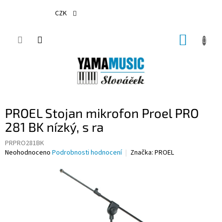
Přejít
na
CZK
obsah
NÁKUP
KOŠÍK
PROEL Stojan mikrofon Proel PRO
281 BK nízký, s ra
PRPRO281BK
Průměrné
Neohodnoceno
Podrobnosti hodnocení
Značka:
PROEL
hodnocení
produktu
je
0,0
z
5
hvězdiček.