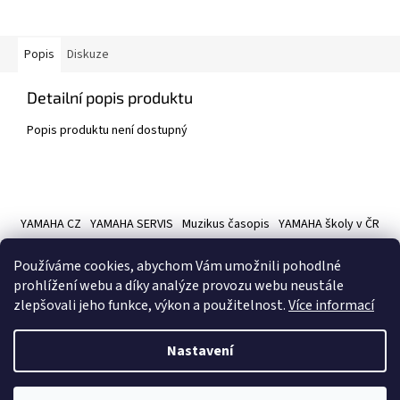
Popis
Diskuze
Detailní popis produktu
Popis produktu není dostupný
Z
á
YAMAHA CZ
YAMAHA SERVIS
Muzikus časopis
YAMAHA školy v ČR
p
a
Používáme cookies, abychom Vám umožnili pohodlné
t
prohlížení webu a díky analýze provozu webu neustále
í
zlepšovali jeho funkce, výkon a použitelnost.
Více informací
Vytvořil Shoptet
Nastavení
Copyright 2026
Hudební nástroje YAMAMUSIC
. Všechna práva