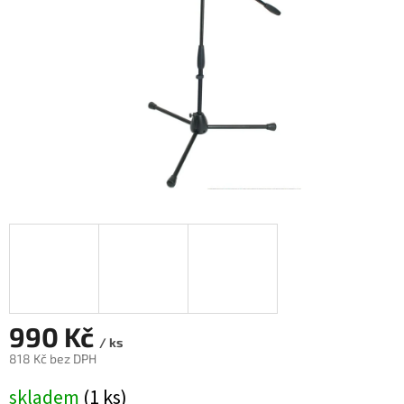
990 Kč
/ ks
818 Kč bez DPH
Měrná
skladem
(1 ks)
cena: