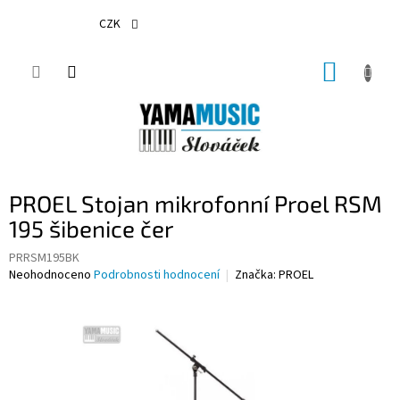
Přejít
na
CZK
obsah
NÁKUP
KOŠÍK
PROEL Stojan mikrofonní Proel RSM
195 šibenice čer
PRRSM195BK
Průměrné
Neohodnoceno
Podrobnosti hodnocení
Značka:
PROEL
hodnocení
produktu
je
0,0
z
5
hvězdiček.