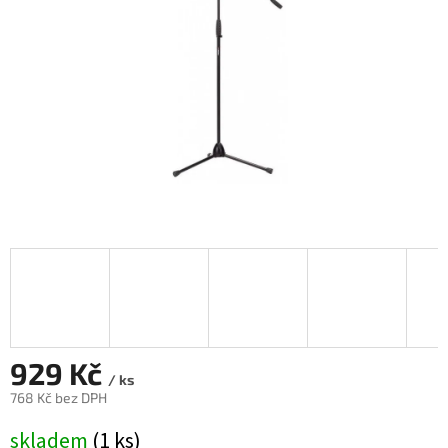
929 Kč
/ ks
768 Kč bez DPH
Měrná
skladem
(1 ks)
cena: