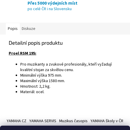
Přes 5000 výdejních míst
po celé ČR i na Slovensku
Popis
Diskuze
Detailní popis produktu
Proel RSM 195:
Pro muzikanty a zvukové profesionály, kteří vyžadují
kvalitní stojan za skvělou cenu.
Minimální výška 975 mm.
Maximální výška 1580 mm.
Hmotnost: 2,2 kg.
Materiál: ocel.
Z
á
YAMAHA CZ
YAMAHA SERVIS
Muzikus časopis
YAMAHA školy v ČR
p