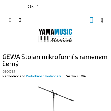
Přejít
na
CZK
obsah
NÁKUP
KOŠÍK
GEWA Stojan mikrofonní s ramenem
černý
G900595
Průměrné
Neohodnoceno
Podrobnosti hodnocení
Značka:
GEWA
hodnocení
produktu
je
0,0
z
5
hvězdiček.