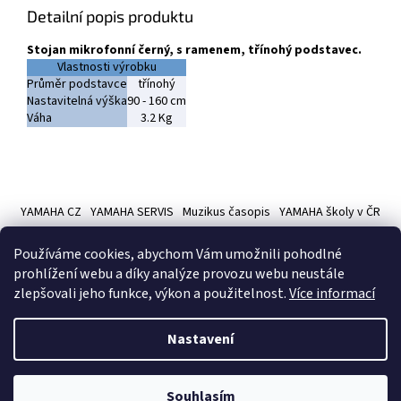
Detailní popis produktu
Stojan mikrofonní černý, s ramenem, třínohý podstavec.
Vlastnosti výrobku
Průměr podstavce
třínohý
Nastavitelná výška
90 - 160 cm
Váha
3.2 Kg
Z
á
YAMAHA CZ
YAMAHA SERVIS
Muzikus časopis
YAMAHA školy v ČR
p
a
Používáme cookies, abychom Vám umožnili pohodlné
t
prohlížení webu a díky analýze provozu webu neustále
í
zlepšovali jeho funkce, výkon a použitelnost.
Více informací
Vytvořil Shoptet
Nastavení
Copyright 2026
Hudební nástroje YAMAMUSIC
. Všechna práva
Souhlasím
vyhrazena.