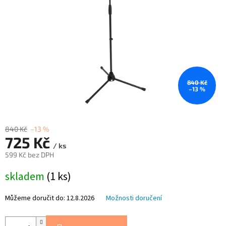
840 Kč
–13 %
840 Kč
–13 %
725 Kč
/ ks
599 Kč bez DPH
Měrná
skladem
(1 ks)
cena:
Můžeme doručit do:
12.8.2026
Možnosti doručení