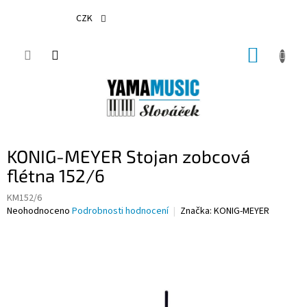
Přejít
na
CZK
obsah
NÁKUP
KOŠÍK
KONIG-MEYER Stojan zobcová
flétna 152/6
KM152/6
Průměrné
Neohodnoceno
Podrobnosti hodnocení
Značka:
KONIG-MEYER
hodnocení
produktu
je
0,0
z
5
hvězdiček.