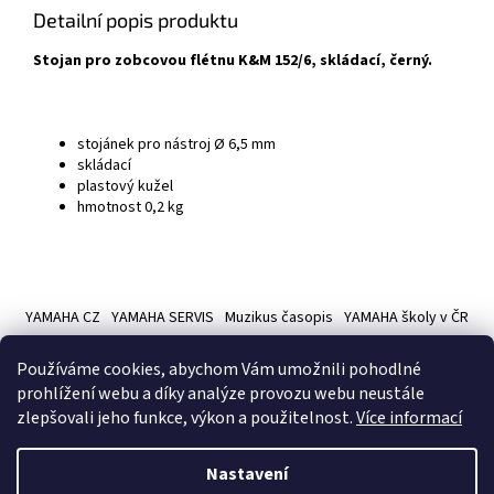
Detailní popis produktu
Stojan pro zobcovou flétnu K&M 152/6, skládací, černý.
stojánek pro nástroj Ø 6,5 mm
skládací
plastový kužel
hmotnost 0,2 kg
Z
á
YAMAHA CZ
YAMAHA SERVIS
Muzikus časopis
YAMAHA školy v ČR
p
a
Používáme cookies, abychom Vám umožnili pohodlné
t
prohlížení webu a díky analýze provozu webu neustále
í
zlepšovali jeho funkce, výkon a použitelnost.
Více informací
Vytvořil Shoptet
Nastavení