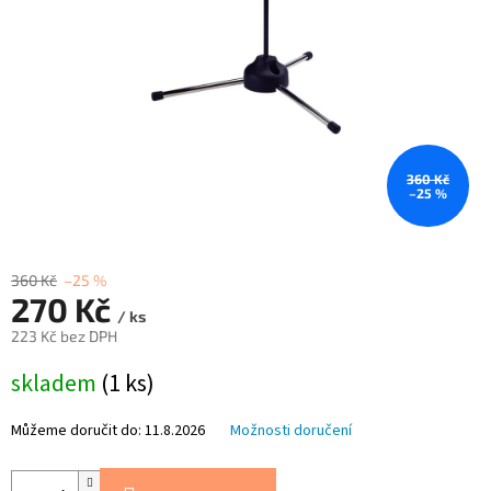
360 Kč
–25 %
360 Kč
–25 %
270 Kč
/ ks
223 Kč bez DPH
Měrná
skladem
(1 ks)
cena:
Můžeme doručit do:
11.8.2026
Možnosti doručení