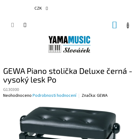
Přejít
na
CZK
obsah
NÁKUP
KOŠÍK
GEWA Piano stolička Deluxe černá -
vysoký lesk Po
G130300
Průměrné
Neohodnoceno
Podrobnosti hodnocení
Značka:
GEWA
hodnocení
produktu
je
0,0
z
5
hvězdiček.