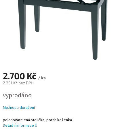
2.700 Kč
/ ks
2.231 Kč bez DPH
Měrná
vyprodáno
cena:
Možnosti doručení
polohovatelená stolička, potah koženka
Detailní informace