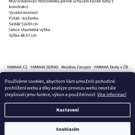
M10 šroubovací hmožděnky-pevné uchycení každé nohy s
konstrukcí
Vysoká nosnost
Potah - Koženka
Sedák 52x30 cm
Lehce stavitelná výška
Výška 48-57 cm
Z
á
YAMAHA CZ
YAMAHA SERVIS
Muzikus časopis
YAMAHA školy v ČR
p
a
Používáme cookies, abychom Vám umožnili pohodlné
t
prohlížení webu a díky analýze provozu webu neustále
í
zlepšovali jeho funkce, výkon a použitelnost.
Více informací
Vytvořil Shoptet
Nastavení
Copyright 2026
Hudební nástroje YAMAMUSIC
. Všechna práva
Souhlasím
vyhrazena.