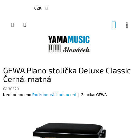
Přejít
na
CZK
obsah
NÁKUP
KOŠÍK
GEWA Piano stolička Deluxe Classic
Černá, matná
G130320
Průměrné
Neohodnoceno
Podrobnosti hodnocení
Značka:
GEWA
hodnocení
produktu
je
0,0
z
5
hvězdiček.