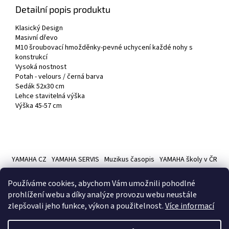
Detailní popis produktu
Klasický Design
Masivní dřevo
M10 šroubovací hmožděnky-pevné uchycení každé nohy s
konstrukcí
Vysoká nostnost
Potah - velours / černá barva
Sedák 52x30 cm
Lehce stavitelná výška
Výška 45-57 cm
Z
á
YAMAHA CZ
YAMAHA SERVIS
Muzikus časopis
YAMAHA školy v ČR
p
a
Používáme cookies, abychom Vám umožnili pohodlné
t
prohlížení webu a díky analýze provozu webu neustále
í
zlepšovali jeho funkce, výkon a použitelnost.
Více informací
Vytvořil Shoptet