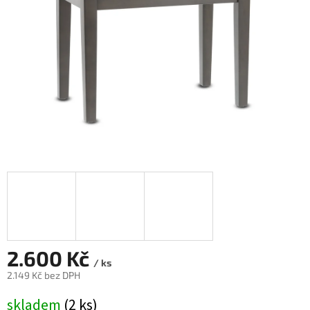
2.600 Kč
/ ks
2.149 Kč bez DPH
Měrná
skladem
(2 ks)
cena: