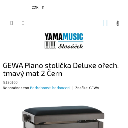
Přejít
na
CZK
obsah
NÁKUP
KOŠÍK
GEWA Piano stolička Deluxe ořech,
tmavý mat 2 Čern
G130160
Průměrné
Neohodnoceno
Podrobnosti hodnocení
Značka:
GEWA
hodnocení
produktu
je
0,0
z
5
hvězdiček.