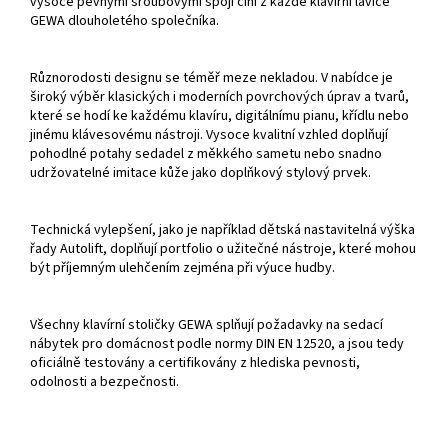
vysoce pevnými šroubovými spoji činí z každé klavírní lavice
GEWA dlouholetého společníka.
Různorodosti designu se téměř meze nekladou. V nabídce je
široký výběr klasických i moderních povrchových úprav a tvarů,
které se hodí ke každému klavíru, digitálnímu pianu, křídlu nebo
jinému klávesovému nástroji. Vysoce kvalitní vzhled doplňují
pohodlné potahy sedadel z měkkého sametu nebo snadno
udržovatelné imitace kůže jako doplňkový stylový prvek.
Technická vylepšení, jako je například dětská nastavitelná výška
řady Autolift, doplňují portfolio o užitečné nástroje, které mohou
být příjemným ulehčením zejména při výuce hudby.
Všechny klavírní stoličky GEWA splňují požadavky na sedací
nábytek pro domácnost podle normy DIN EN 12520, a jsou tedy
oficiálně testovány a certifikovány z hlediska pevnosti,
odolnosti a bezpečnosti.