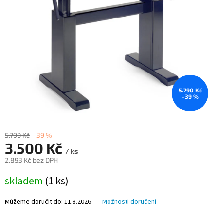
hvězdiček.
5.790 Kč
–39 %
5.790 Kč
–39 %
3.500 Kč
/ ks
2.893 Kč bez DPH
Měrná
skladem
(1 ks)
cena:
Můžeme doručit do:
11.8.2026
Možnosti doručení