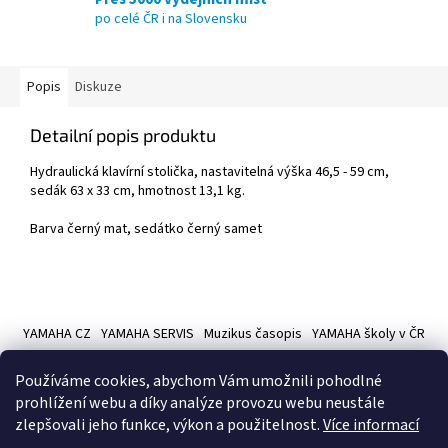
po celé ČR i na Slovensku
Popis
Diskuze
Detailní popis produktu
Hydraulická klavírní stolička, nastavitelná výška 46,5 - 59 cm,
sedák 63 x 33 cm, hmotnost 13,1 kg.
Barva černý mat, sedátko černý samet
Z
á
YAMAHA CZ
YAMAHA SERVIS
Muzikus časopis
YAMAHA školy v ČR
p
a
Používáme cookies, abychom Vám umožnili pohodlné
t
prohlížení webu a díky analýze provozu webu neustále
í
zlepšovali jeho funkce, výkon a použitelnost.
Více informací