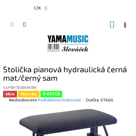
Přejít
na
CZK
obsah
NÁKUP
KOŠÍK
Stolička pianová hydraulická černá
mat/černý sam
SGPBH780BKMVBK
Akce
Výprodej
B-STOCK
Průměrné
Neohodnoceno
Podrobnosti hodnocení
Značka:
STAGG
hodnocení
produktu
je
0,0
z
5