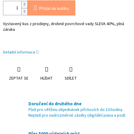
Přidat do košíku
Vystavený kus z prodejny, drobné povrchové vady SLEVA 40%, plná
záruka
Detailní informace
ZEPTAT SE
HLÍDAT
SDÍLET
Doručení do druhého dne
Platí pro většinu objednávek příchozích do 10.hodiny.
Neplatí pro nadrozměrné zásilky (digitální piana a pod)
Přes 5000 výdejních míst