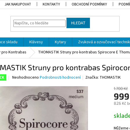
JAK NAKUPOVAT
KONTAKTY
OBCHODNÍ PODMÍNKY
PODMÍ
HLEDAT
dace skladu
Klávesy
Kytary
Zvuková a ozvučovací techni
y pro Kontrabas
THOMASTIK Struny pro kontrabas Spirocore E Thom
MASTIK Struny pro kontrabas Spiroco
Průměrné
Neohodnoceno
Podrobnosti hodnocení
Značka:
THOMASTIK
CK
hodnocení
produktu
1.700 Kč
je
999
0,0
826 Kč b
z
5
Měrná
skla
hvězdiček.
cena:
Můžeme d