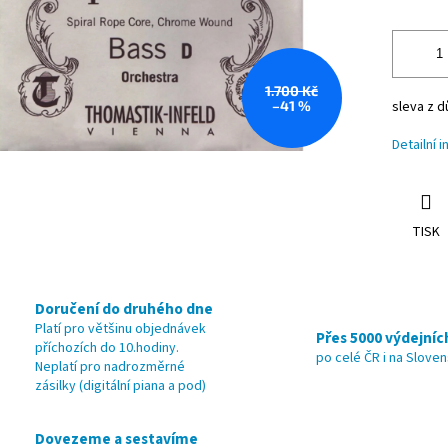
1.700 Kč
–41 %
sleva z 
Detailní 
TISK
Doručení do druhého dne
Platí pro většinu objednávek
Přes 5000 výdejníc
příchozích do 10.hodiny.
po celé ČR i na Slove
Neplatí pro nadrozměrné
zásilky (digitální piana a pod)
Dovezeme a sestavíme