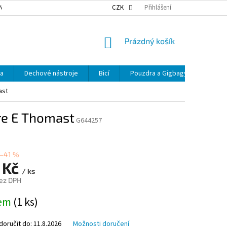
NKY OCHRANY OSOBNÍCH ÚDAJŮ
NAŠE DOPRAVA
CZK
Přihlášení
VÝDEJNÍ MÍSTA
NÁKUPNÍ
Prázdný košík
KOŠÍK
ka
Dechové nástroje
Bicí
Pouzdra a Gigbagy
Smyčc
ast
re E Thomast
G644257
–41 %
 Kč
/ ks
ez DPH
dem
(1 ks)
oručit do:
11.8.2026
Možnosti doručení