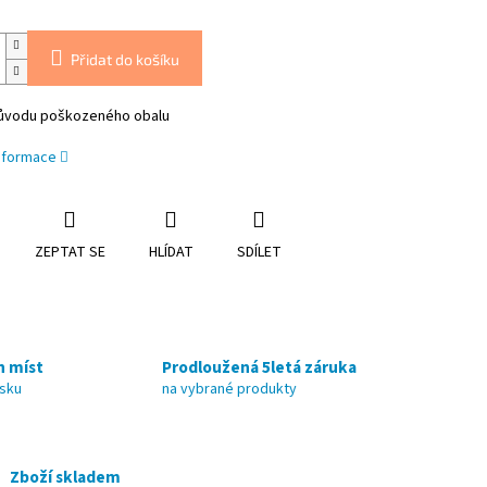
Přidat do košíku
důvodu poškozeného obalu
informace
ZEPTAT SE
HLÍDAT
SDÍLET
h míst
Prodloužená 5letá záruka
nsku
na vybrané produkty
Zboží skladem