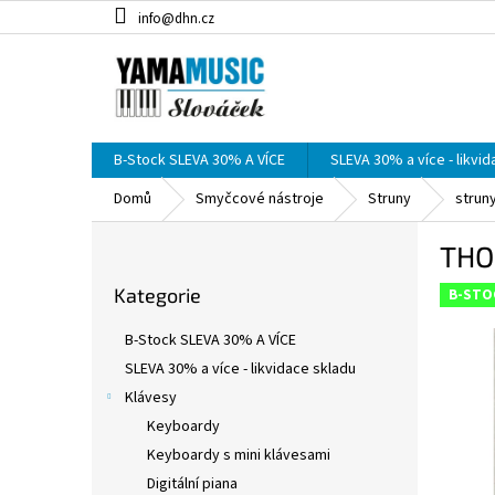
Přejít
info@dhn.cz
na
obsah
B-Stock SLEVA 30% A VÍCE
SLEVA 30% a více - likvi
Domů
Smyčcové nástroje
Struny
strun
P
THO
o
Přeskočit
s
Kategorie
kategorie
B-STO
t
r
B-Stock SLEVA 30% A VÍCE
a
SLEVA 30% a více - likvidace skladu
n
Klávesy
n
í
Keyboardy
p
Keyboardy s mini klávesami
a
Digitální piana