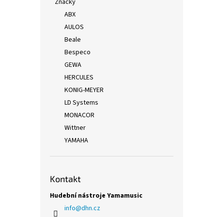
Značky
ABX
AULOS
Beale
Bespeco
GEWA
HERCULES
KONIG-MEYER
LD Systems
MONACOR
Wittner
YAMAHA
Kontakt
Hudební nástroje Yamamusic
info
@
dhn.cz