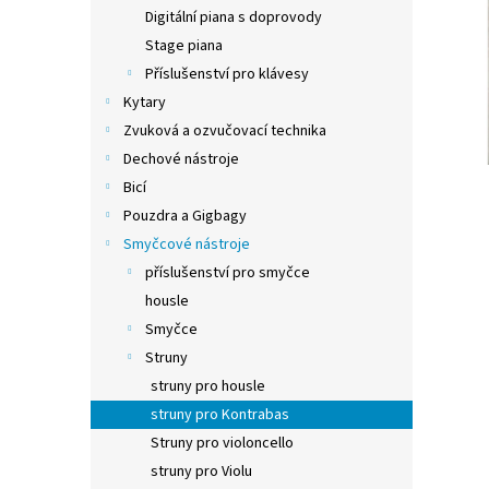
n
Digitální piana s doprovody
e
Stage piana
l
Příslušenství pro klávesy
Kytary
Zvuková a ozvučovací technika
Dechové nástroje
Bicí
Pouzdra a Gigbagy
Smyčcové nástroje
příslušenství pro smyčce
housle
Smyčce
Struny
struny pro housle
struny pro Kontrabas
Struny pro violoncello
struny pro Violu