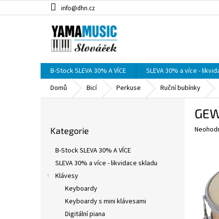
Přejít
info@dhn.cz
na
obsah
B-Stock SLEVA 30% A VÍCE
SLEVA 30% a více - likvi
Domů
Bicí
Perkuse
Ruční bubínky
P
GEW
o
Přeskočit
s
Průměr
Neohod
Kategorie
kategorie
t
hodnoce
r
produkt
B-Stock SLEVA 30% A VÍCE
a
je
SLEVA 30% a více - likvidace skladu
0,0
n
z
Klávesy
n
5
í
Keyboardy
hvězdič
p
Keyboardy s mini klávesami
a
Digitální piana