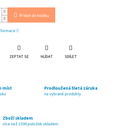
Přidat do košíku
informace
ZEPTAT SE
HLÍDAT
SDÍLET
h míst
Prodloužená 5letá záruka
nsku
na vybrané produkty
Zboží skladem
více než 1500 položek skladem