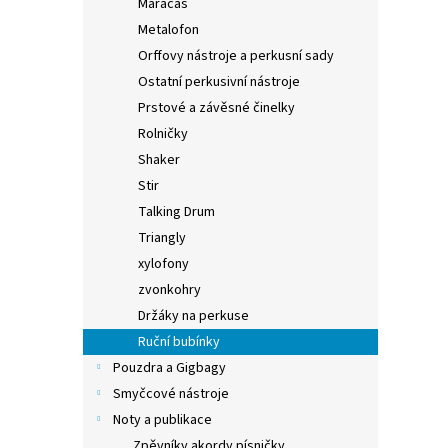
Maracas
Metalofon
Orffovy nástroje a perkusní sady
Ostatní perkusivní nástroje
Prstové a závěsné činelky
Rolničky
Shaker
Stir
Talking Drum
Triangly
xylofony
zvonkohry
Držáky na perkuse
Ruční bubínky
Pouzdra a Gigbagy
Smyčcové nástroje
Noty a publikace
Zpěvníky akordy písničky