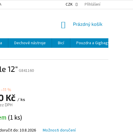
NKY OCHRANY OSOBNÍCH ÚDAJŮ
NAŠE DOPRAVA
CZK
Přihlášení
VÝDEJNÍ MÍSTA
NÁKUPNÍ
Prázdný košík
KOŠÍK
ka
Dechové nástroje
Bicí
Pouzdra a Gigbagy
Smyčc
e 12"
G841160
–11 %
90 Kč
/ ks
ez DPH
dem
(1 ks)
oručit do:
10.8.2026
Možnosti doručení