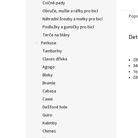
Cvičné pady
Obruče, mušle a ráfky pro bicí
Popi
Náhradní šrouby a matky pro bicí
Podložky a gumičky pro bicí
Terče na blány
Det
Perkuse
Tamburíny
Claves dřívka
Dř
Mo
Agogo
Vy
Bloky
Dř
Brumle
Cabasa
Caxixi
Dešťové hole
Guiro
Kalimby
Chimes