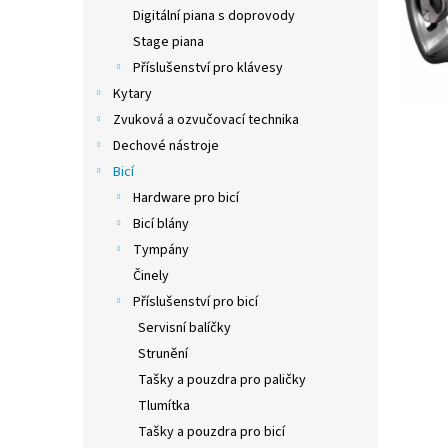
n
Digitální piana s doprovody
e
Stage piana
l
Příslušenství pro klávesy
Kytary
Zvuková a ozvučovací technika
Dechové nástroje
Bicí
Hardware pro bicí
Bicí blány
Tympány
Činely
Příslušenství pro bicí
Servisní balíčky
Strunění
Tašky a pouzdra pro paličky
Tlumítka
Tašky a pouzdra pro bicí