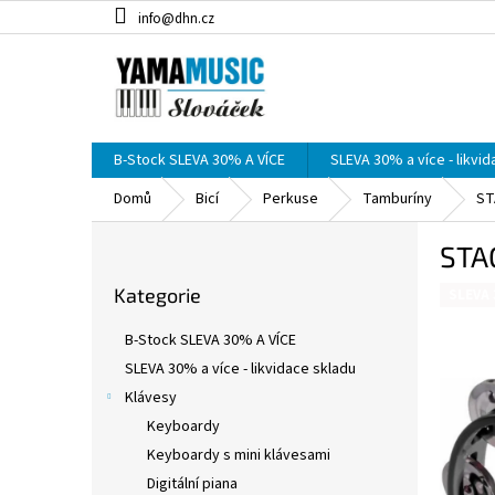
Přejít
info@dhn.cz
na
obsah
B-Stock SLEVA 30% A VÍCE
SLEVA 30% a více - likvi
Domů
Bicí
Perkuse
Tamburíny
ST
P
STA
o
Přeskočit
s
Kategorie
kategorie
SLEVA 
t
r
B-Stock SLEVA 30% A VÍCE
a
SLEVA 30% a více - likvidace skladu
n
Klávesy
n
í
Keyboardy
p
Keyboardy s mini klávesami
a
Digitální piana