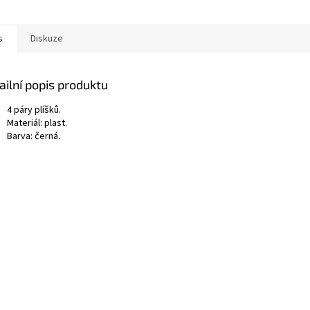
s
Diskuze
ailní popis produktu
4 páry plíšků.
Materiál: plast.
Barva: černá.