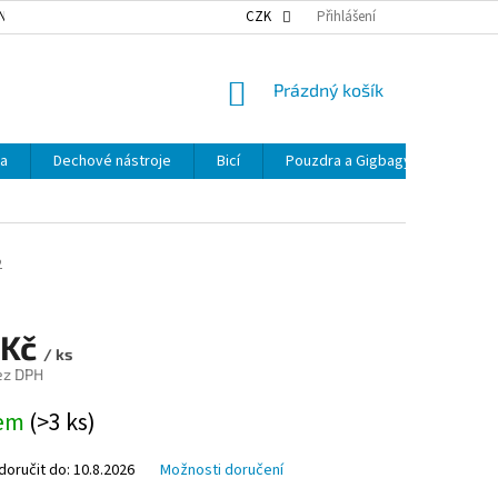
NKY OCHRANY OSOBNÍCH ÚDAJŮ
NAŠE DOPRAVA
CZK
Přihlášení
VÝDEJNÍ MÍSTA
NÁKUPNÍ
Prázdný košík
KOŠÍK
ka
Dechové nástroje
Bicí
Pouzdra a Gigbagy
Smyčc
2
 Kč
/ ks
ez DPH
dem
(>3 ks)
oručit do:
10.8.2026
Možnosti doručení