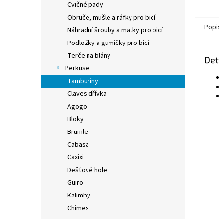
Cvičné pady
Obruče, mušle a ráfky pro bicí
Popi
Náhradní šrouby a matky pro bicí
Podložky a gumičky pro bicí
Terče na blány
Det
Perkuse
Tamburíny
Claves dřívka
Agogo
Bloky
Brumle
Cabasa
Caxixi
Dešťové hole
Guiro
Kalimby
Chimes