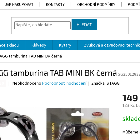
JAK NAKUPOVAT
KONTAKTY
OBCHODNÍ PODMÍNKY
PODMÍ
HLEDAT
dace skladu
Klávesy
Kytary
Zvuková a ozvučovací techni
AGG tamburína TAB MINI BK černá
GG tamburína TAB MINI BK černá
SG2501283
Průměrné
Neohodnoceno
Podrobnosti hodnocení
Značka:
STAGG
30
hodnocení
produktu
149
je
123 Kč b
0,0
z
Měrná
skla
5
cena:
hvězdiček.
Můžeme d