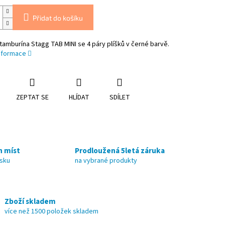
Přidat do košíku
tamburína Stagg TAB MINI se 4 páry plíšků v černé barvě.
informace
ZEPTAT SE
HLÍDAT
SDÍLET
h míst
Prodloužená 5letá záruka
nsku
na vybrané produkty
Zboží skladem
více než 1500 položek skladem