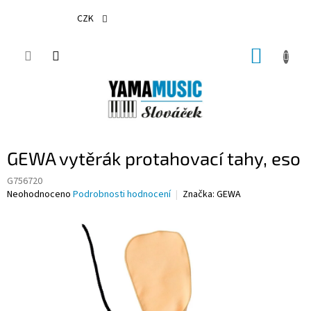
Přejít
na
CZK
obsah
NÁKUP
KOŠÍK
GEWA vytěrák protahovací tahy, eso
G756720
Průměrné
Neohodnoceno
Podrobnosti hodnocení
Značka:
GEWA
hodnocení
produktu
je
0,0
z
5
hvězdiček.