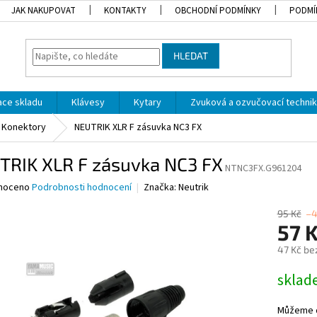
JAK NAKUPOVAT
KONTAKTY
OBCHODNÍ PODMÍNKY
PODMÍ
HLEDAT
dace skladu
Klávesy
Kytary
Zvuková a ozvučovací techni
Konektory
NEUTRIK XLR F zásuvka NC3 FX
TRIK XLR F zásuvka NC3 FX
NTNC3FX.G961204
né
noceno
Podrobnosti hodnocení
Značka:
Neutrik
ní
u
95 Kč
–
57 
47 Kč be
Měrná
skla
ek.
cena:
Můžeme d