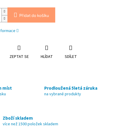
Přidat do košíku
informace
ZEPTAT SE
HLÍDAT
SDÍLET
h míst
Prodloužená 5letá záruka
nsku
na vybrané produkty
Zboží skladem
více než 1500 položek skladem