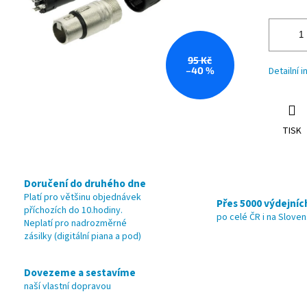
95 Kč
–40 %
Detailní 
TISK
Doručení do druhého dne
Platí pro většinu objednávek
Přes 5000 výdejníc
příchozích do 10.hodiny.
po celé ČR i na Slove
Neplatí pro nadrozměrné
zásilky (digitální piana a pod)
Dovezeme a sestavíme
naší vlastní dopravou