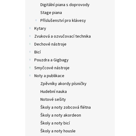
n
Digitální piana s doprovody
e
Stage piana
l
Příslušenství pro klávesy
Kytary
Zvuková a ozvučovací technika
Dechové nástroje
Bicí
Pouzdra a Gigbagy
Smyčcové nástroje
Noty a publikace
Zpěvníky akordy písničky
Hudební nauka
Notové sešity
Školy a noty zobcová flétna
Školy a noty akordeon
Školy a noty bicí
Školy a noty housle