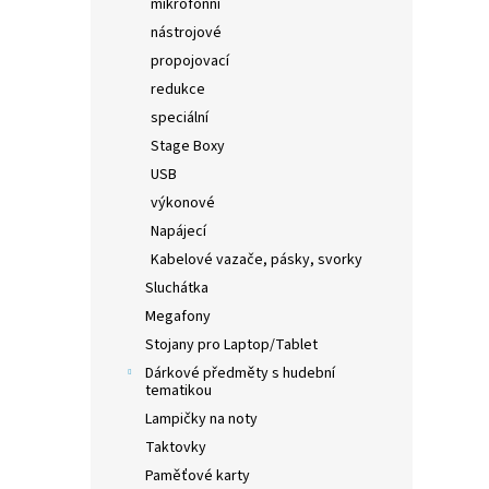
mikrofonní
nástrojové
propojovací
redukce
speciální
Stage Boxy
USB
výkonové
Napájecí
Kabelové vazače, pásky, svorky
Sluchátka
Megafony
Stojany pro Laptop/Tablet
Dárkové předměty s hudební
tematikou
Lampičky na noty
Taktovky
Paměťové karty