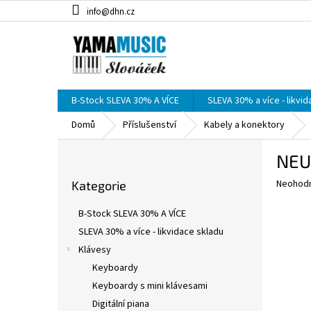
Přejít
info@dhn.cz
na
obsah
B-Stock SLEVA 30% A VÍCE
SLEVA 30% a více - likvi
Domů
Příslušenství
Kabely a konektory
P
NEU
o
Přeskočit
s
Průměr
Neohod
Kategorie
kategorie
t
hodnoce
r
produkt
B-Stock SLEVA 30% A VÍCE
a
je
SLEVA 30% a více - likvidace skladu
0,0
n
z
Klávesy
n
5
í
Keyboardy
hvězdič
p
Keyboardy s mini klávesami
a
Digitální piana