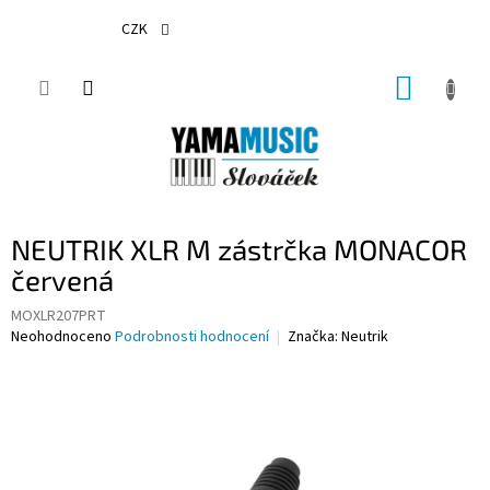
Přejít
na
CZK
obsah
NÁKUP
KOŠÍK
NEUTRIK XLR M zástrčka MONACOR
červená
MOXLR207PRT
Průměrné
Neohodnoceno
Podrobnosti hodnocení
Značka:
Neutrik
hodnocení
produktu
je
0,0
z
5
hvězdiček.