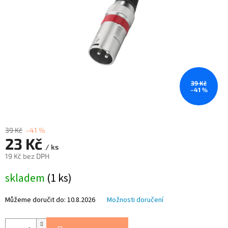
39 Kč
–41 %
39 Kč
–41 %
23 Kč
/ ks
19 Kč bez DPH
Měrná
skladem
(1 ks)
cena:
Můžeme doručit do:
10.8.2026
Možnosti doručení