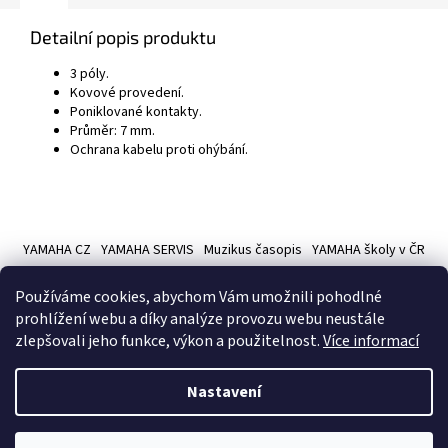
Detailní popis produktu
3 póly.
Kovové provedení.
Poniklované kontakty.
Průměr: 7 mm.
Ochrana kabelu proti ohýbání.
Z
á
YAMAHA CZ
YAMAHA SERVIS
Muzikus časopis
YAMAHA školy v ČR
p
a
Používáme cookies, abychom Vám umožnili pohodlné
t
prohlížení webu a díky analýze provozu webu neustále
í
zlepšovali jeho funkce, výkon a použitelnost.
Více informací
Vytvořil Shoptet
Nastavení
Copyright 2026
Hudební nástroje YAMAMUSIC
. Všechna práva