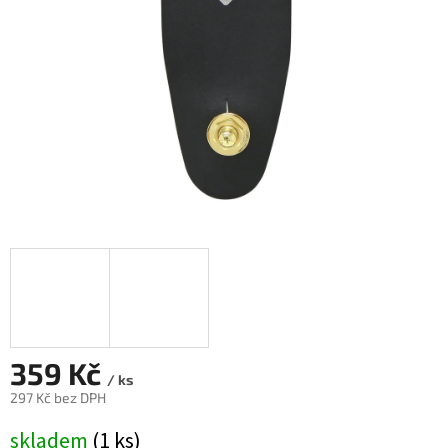
359 Kč
/ ks
297 Kč bez DPH
Měrná
skladem
(1 ks)
cena: