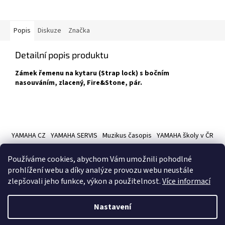
Popis
Diskuze
Značka
Detailní popis produktu
Zámek řemenu na kytaru (Strap lock) s bočním
nasouváním, zlacený, Fire&Stone, pár.
Z
á
YAMAHA CZ
YAMAHA SERVIS
Muzikus časopis
YAMAHA školy v ČR
p
a
Používáme cookies, abychom Vám umožnili pohodlné
t
prohlížení webu a díky analýze provozu webu neustále
í
zlepšovali jeho funkce, výkon a použitelnost.
Více informací
Vytvořil Shoptet
Nastavení