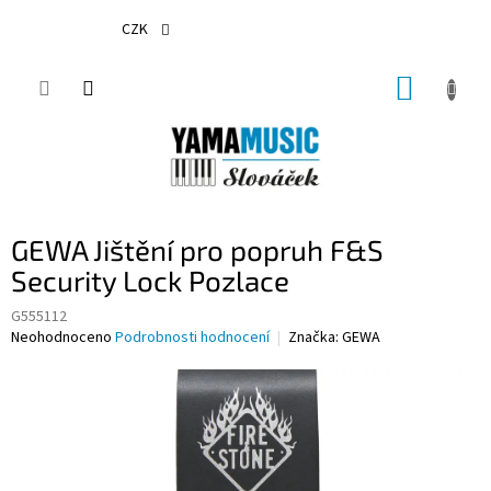
Přejít
na
CZK
obsah
NÁKUP
KOŠÍK
GEWA Jištění pro popruh F&S
Security Lock Pozlace
G555112
Průměrné
Neohodnoceno
Podrobnosti hodnocení
Značka:
GEWA
hodnocení
produktu
je
0,0
z
5
hvězdiček.