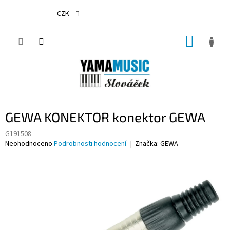
Přejít
na
CZK
obsah
NÁKUP
KOŠÍK
GEWA KONEKTOR konektor GEWA
G191508
Průměrné
Neohodnoceno
Podrobnosti hodnocení
Značka:
GEWA
hodnocení
produktu
je
0,0
z
5
hvězdiček.