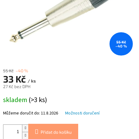
55 Kč
–40 %
55 Kč
–40 %
33 Kč
/ ks
27 Kč bez DPH
Měrná
skladem
(>3 ks)
cena:
Můžeme doručit do:
11.8.2026
Možnosti doručení
Přidat do košíku