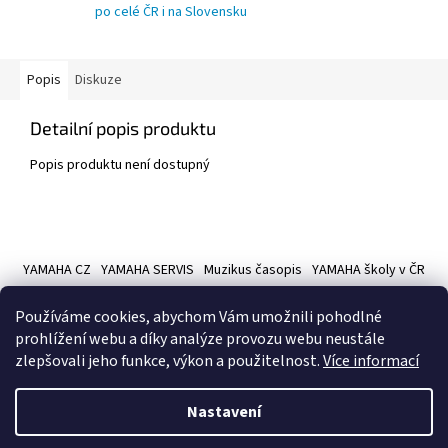
po celé ČR i na Slovensku
Popis
Diskuze
Detailní popis produktu
Popis produktu není dostupný
Z
á
YAMAHA CZ
YAMAHA SERVIS
Muzikus časopis
YAMAHA školy v ČR
p
a
Používáme cookies, abychom Vám umožnili pohodlné
t
prohlížení webu a díky analýze provozu webu neustále
í
zlepšovali jeho funkce, výkon a použitelnost.
Více informací
Vytvořil Shoptet
Nastavení