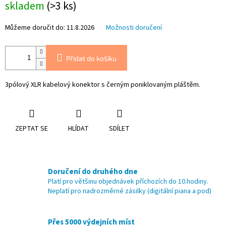
skladem
(>3 ks)
cena:
Můžeme doručit do:
11.8.2026
Možnosti doručení
Přidat do košíku
3pólový XLR kabelový konektor s černým poniklovaným pláštěm.
ZEPTAT SE
HLÍDAT
SDÍLET
Doručení do druhého dne
Platí pro většinu objednávek příchozích do 10.hodiny.
Neplatí pro nadrozměrné zásilky (digitální piana a pod)
Přes 5000 výdejních míst