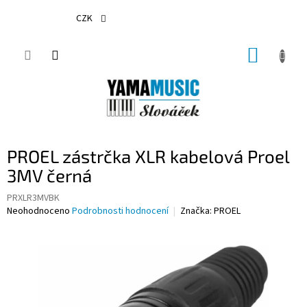
Přejít
na
CZK
obsah
NÁKUP
KOŠÍK
PROEL zástrčka XLR kabelová Proel
3MV černá
PRXLR3MVBK
Průměrné
Neohodnoceno
Podrobnosti hodnocení
Značka:
PROEL
hodnocení
produktu
je
0,0
z
5
hvězdiček.