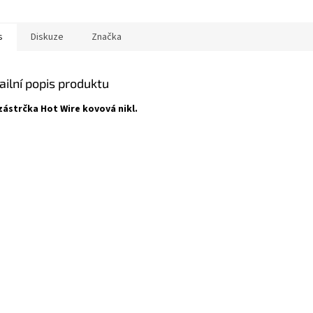
s
Diskuze
Značka
ailní popis produktu
zástrčka Hot Wire kovová nikl.