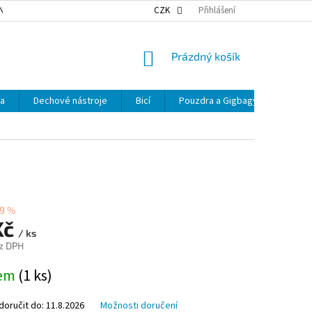
NKY OCHRANY OSOBNÍCH ÚDAJŮ
NAŠE DOPRAVA
CZK
Přihlášení
VÝDEJNÍ MÍSTA
NÁKUPNÍ
Prázdný košík
KOŠÍK
ka
Dechové nástroje
Bicí
Pouzdra a Gigbagy
Smyčc
9 %
Kč
/ ks
z DPH
dem
(1 ks)
oručit do:
11.8.2026
Možnosti doručení