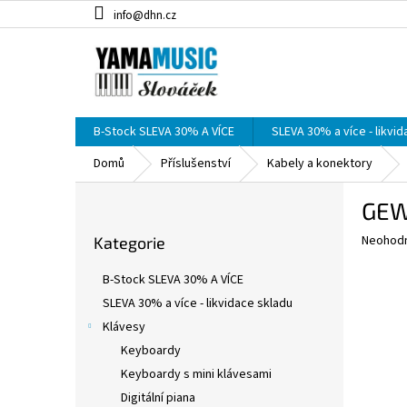
Přejít
info@dhn.cz
na
obsah
B-Stock SLEVA 30% A VÍCE
SLEVA 30% a více - likvi
Domů
Příslušenství
Kabely a konektory
P
GEW
o
Přeskočit
s
Průměr
Neohod
Kategorie
kategorie
t
hodnoce
r
produkt
B-Stock SLEVA 30% A VÍCE
a
je
SLEVA 30% a více - likvidace skladu
0,0
n
z
Klávesy
n
5
í
Keyboardy
hvězdič
p
Keyboardy s mini klávesami
a
Digitální piana