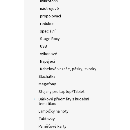
mikrofonní
nástrojové
propojovací
redukce
speciální
Stage Boxy
USB
výkonové
Napájecí
Kabelové vazače, pásky, svorky
Sluchátka
Megafony
Stojany pro Laptop/Tablet
Dárkové předměty s hudební
tematikou
Lampičky na noty
Taktovky
Paměťové karty