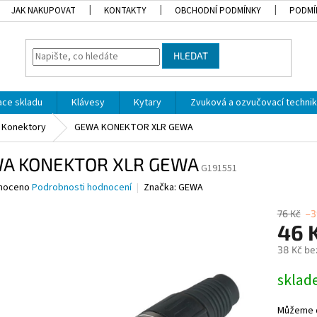
JAK NAKUPOVAT
KONTAKTY
OBCHODNÍ PODMÍNKY
PODMÍ
HLEDAT
dace skladu
Klávesy
Kytary
Zvuková a ozvučovací techni
Konektory
GEWA KONEKTOR XLR GEWA
A KONEKTOR XLR GEWA
G191551
né
noceno
Podrobnosti hodnocení
Značka:
GEWA
ní
u
76 Kč
–3
46 
38 Kč be
Měrná
skla
ek.
cena:
Můžeme d