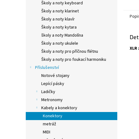
Školy a noty keyboard
Školy a noty klarinet
Popi
Školy a noty klavír
Školy a noty kytara
školy a noty Mandolína
Det
Školy a noty ukulele
XLR 
Školy a noty pro příčnou flétnu
Školy a noty pro foukací harmoniku
Příslušenství
Notové stojany
Lepící pásky
Ladičky
Metronomy
Kabely a konektory
Konektory
metráž
MIDI