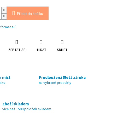
Přidat do košíku
informace
ZEPTAT SE
HLÍDAT
SDÍLET
h míst
Prodloužená 5letá záruka
nsku
na vybrané produkty
Zboží skladem
více než 1500 položek skladem