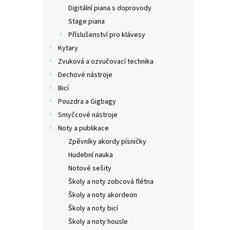
n
Digitální piana s doprovody
e
Stage piana
l
Příslušenství pro klávesy
Kytary
Zvuková a ozvučovací technika
Dechové nástroje
Bicí
Pouzdra a Gigbagy
Smyčcové nástroje
Noty a publikace
Zpěvníky akordy písničky
Hudební nauka
Notové sešity
Školy a noty zobcová flétna
Školy a noty akordeon
Školy a noty bicí
Školy a noty housle