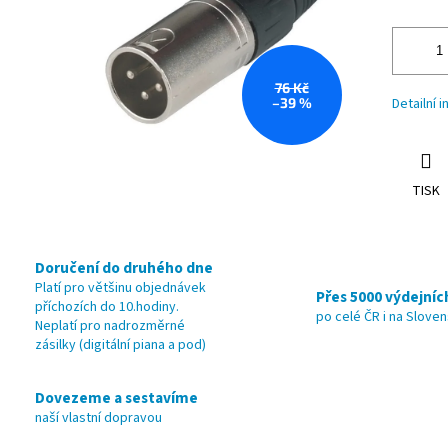
76 Kč
–39 %
Detailní 
TISK
Doručení do druhého dne
Platí pro většinu objednávek
Přes 5000 výdejníc
příchozích do 10.hodiny.
po celé ČR i na Slove
Neplatí pro nadrozměrné
zásilky (digitální piana a pod)
Dovezeme a sestavíme
naší vlastní dopravou