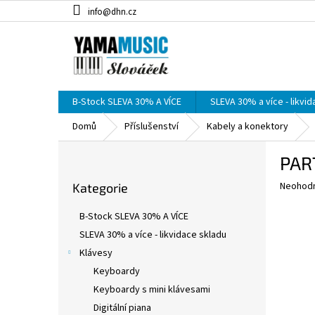
Přejít
info@dhn.cz
na
obsah
B-Stock SLEVA 30% A VÍCE
SLEVA 30% a více - likvi
Domů
Příslušenství
Kabely a konektory
P
PAR
o
Přeskočit
s
Průměr
Neohod
Kategorie
kategorie
t
hodnoce
r
produkt
B-Stock SLEVA 30% A VÍCE
a
je
SLEVA 30% a více - likvidace skladu
0,0
n
z
Klávesy
n
5
í
Keyboardy
hvězdič
p
Keyboardy s mini klávesami
a
Digitální piana