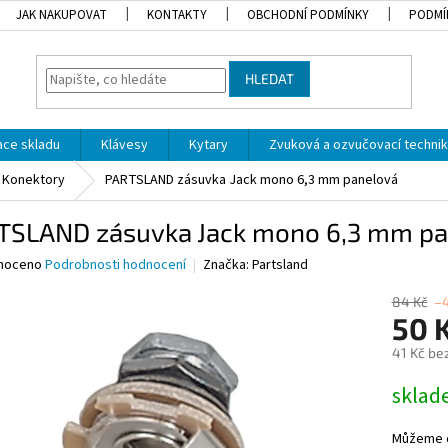
JAK NAKUPOVAT
KONTAKTY
OBCHODNÍ PODMÍNKY
PODMÍ
HLEDAT
dace skladu
Klávesy
Kytary
Zvuková a ozvučovací techni
Konektory
PARTSLAND zásuvka Jack mono 6,3 mm panelová
TSLAND zásuvka Jack mono 6,3 mm pa
né
noceno
Podrobnosti hodnocení
Značka:
Partsland
ní
u
84 Kč
–
50 
41 Kč be
Měrná
skla
ek.
cena:
Můžeme d