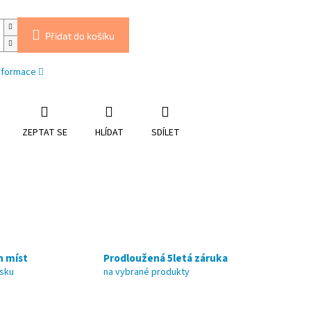
Přidat do košíku
informace
ZEPTAT SE
HLÍDAT
SDÍLET
h míst
Prodloužená 5letá záruka
nsku
na vybrané produkty