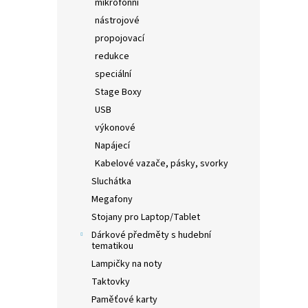
mikrofonní
nástrojové
propojovací
redukce
speciální
Stage Boxy
USB
výkonové
Napájecí
Kabelové vazače, pásky, svorky
Sluchátka
Megafony
Stojany pro Laptop/Tablet
Dárkové předměty s hudební
tematikou
Lampičky na noty
Taktovky
Paměťové karty