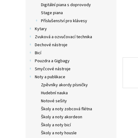
n
Digitální piana s doprovody
e
Stage piana
l
Příslušenství pro klávesy
Kytary
Zvuková a ozvučovací technika
Dechové nástroje
Bicí
Pouzdra a Gigbagy
Smyčcové nástroje
Noty a publikace
Zpěvníky akordy písničky
Hudební nauka
Notové sešity
Školy a noty zobcová flétna
Školy a noty akordeon
Školy a noty bicí
Školy a noty housle