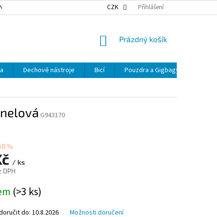
NKY OCHRANY OSOBNÍCH ÚDAJŮ
NAŠE DOPRAVA
CZK
Přihlášení
VÝDEJNÍ MÍSTA
NÁKUPNÍ
Prázdný košík
KOŠÍK
ka
Dechové nástroje
Bicí
Pouzdra a Gigbagy
Smyčc
nelová
G943170
40 %
Kč
/ ks
z DPH
dem
(>3 ks)
oručit do:
10.8.2026
Možnosti doručení