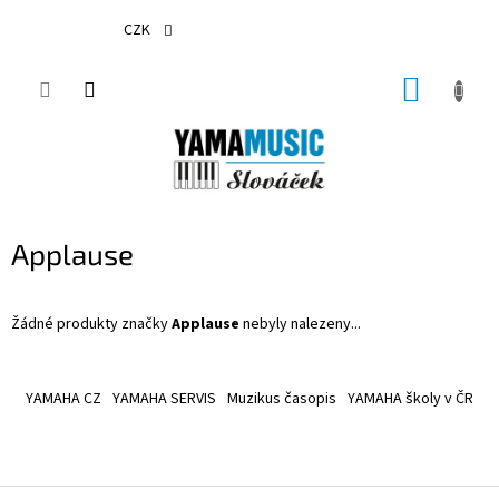
Přejít
na
CZK
obsah
NÁKUP
KOŠÍK
Applause
Žádné produkty značky
Applause
nebyly nalezeny...
Z
á
YAMAHA CZ
YAMAHA SERVIS
Muzikus časopis
YAMAHA školy v ČR
p
a
t
í