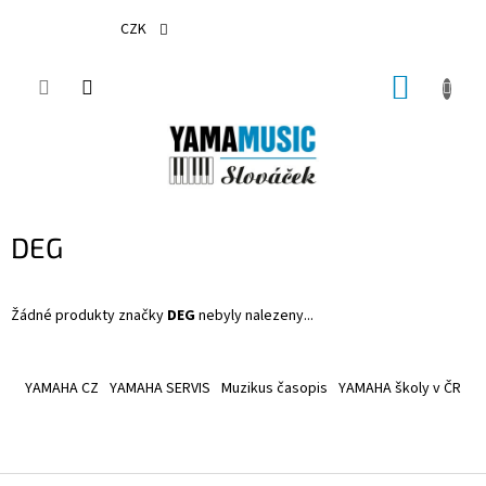
Přejít
na
CZK
obsah
NÁKUP
KOŠÍK
DEG
Žádné produkty značky
DEG
nebyly nalezeny...
Z
á
YAMAHA CZ
YAMAHA SERVIS
Muzikus časopis
YAMAHA školy v ČR
p
a
t
í