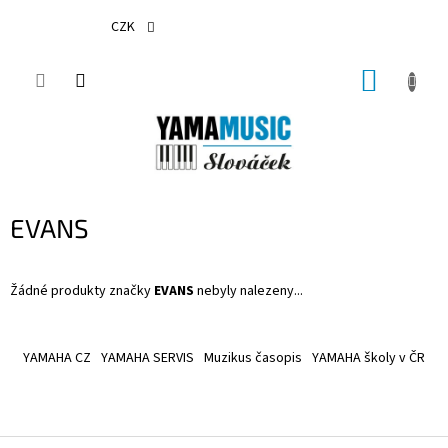
Přejít
na
CZK
obsah
NÁKUP
KOŠÍK
EVANS
Žádné produkty značky
EVANS
nebyly nalezeny...
Z
á
YAMAHA CZ
YAMAHA SERVIS
Muzikus časopis
YAMAHA školy v ČR
p
a
t
í