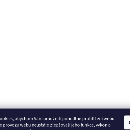
YAMAHA CZ
YAMAHA SERVIS
Muzikus časopis
YAMAHA školy v ČR
ookies, abychom Vám umožnili pohodlné prohlížení webu
ze provozu webu neustále zlepšovali jeho funkce, výkon a