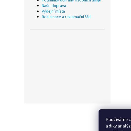
Podmínky ochrany osobních údajů
Naše doprava
Výdejní místa
Reklamace a reklamační řád
Z
á
p
Používáme c
a
a díky analý