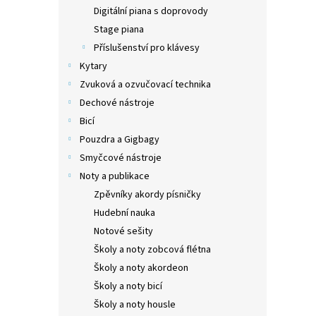
n
Digitální piana s doprovody
e
Stage piana
l
Příslušenství pro klávesy
Kytary
Zvuková a ozvučovací technika
Dechové nástroje
Bicí
Pouzdra a Gigbagy
Smyčcové nástroje
Noty a publikace
Zpěvníky akordy písničky
Hudební nauka
Notové sešity
Školy a noty zobcová flétna
Školy a noty akordeon
Školy a noty bicí
Školy a noty housle