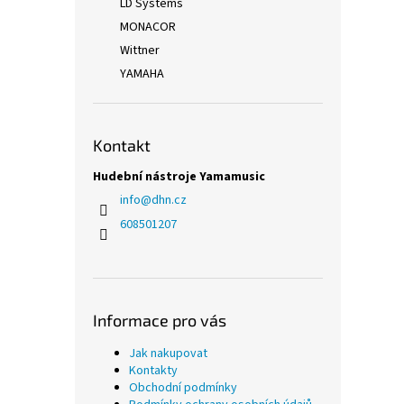
LD Systems
MONACOR
Wittner
YAMAHA
Kontakt
Hudební nástroje Yamamusic
info
@
dhn.cz
608501207
Informace pro vás
Jak nakupovat
Kontakty
Obchodní podmínky