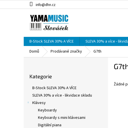
Přejít
info@dhn.cz
na
obsah
B-Stock SLEVA 30% A VÍCE
SLEVA 30% a více - likvi
Domů
Prodávané značky
G7th
P
G7t
o
Přeskočit
s
Kategorie
kategorie
t
Žádné p
r
B-Stock SLEVA 30% A VÍCE
a
SLEVA 30% a více - likvidace skladu
n
Klávesy
n
í
Keyboardy
p
Keyboardy s mini klávesami
a
Digitální piana