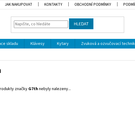
JAK NAKUPOVAT
KONTAKTY
OBCHODNÍ PODMÍNKY
PODMÍ
HLEDAT
dace skladu
Klávesy
Kytary
Zvuková a ozvučovací techni
h
rodukty značky
G7th
nebyly nalezeny...