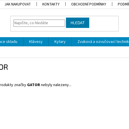
JAK NAKUPOVAT
KONTAKTY
OBCHODNÍ PODMÍNKY
PODMÍ
HLEDAT
dace skladu
Klávesy
Kytary
Zvuková a ozvučovací techni
OR
rodukty značky
GATOR
nebyly nalezeny...