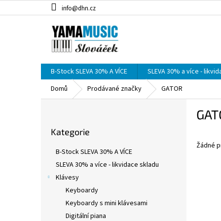
Přejít
info@dhn.cz
na
obsah
B-Stock SLEVA 30% A VÍCE
SLEVA 30% a více - likvi
Domů
Prodávané značky
GATOR
P
GAT
o
Přeskočit
s
Kategorie
kategorie
t
Žádné p
r
B-Stock SLEVA 30% A VÍCE
a
SLEVA 30% a více - likvidace skladu
n
Klávesy
n
í
Keyboardy
p
Keyboardy s mini klávesami
a
Digitální piana