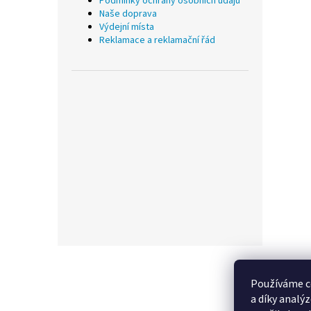
Podmínky ochrany osobních údajů
Naše doprava
Výdejní místa
Reklamace a reklamační řád
Z
á
p
Používáme c
a
a díky analý