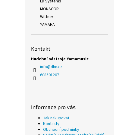
LD Systems
MONACOR
Wittner
YAMAHA
Kontakt
Hudební nástroje Yamamusic
info
@
dhn.cz
608501207
Informace pro vás
Jak nakupovat
Kontakty
Obchodní podmínky