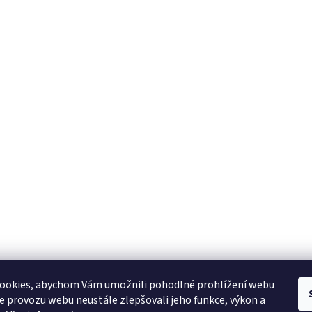
YAMAHA CZ
YAMAHA SERVIS
Muzikus časopis
YAMAHA školy v ČR
ookies, abychom Vám umožnili pohodlné prohlížení webu
ze provozu webu neustále zlepšovali jeho funkce, výkon a