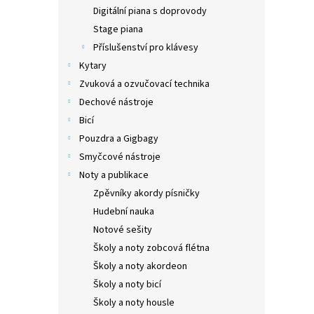
n
Digitální piana s doprovody
e
Stage piana
l
Příslušenství pro klávesy
Kytary
Zvuková a ozvučovací technika
Dechové nástroje
Bicí
Pouzdra a Gigbagy
Smyčcové nástroje
Noty a publikace
Zpěvníky akordy písničky
Hudební nauka
Notové sešity
Školy a noty zobcová flétna
Školy a noty akordeon
Školy a noty bicí
Školy a noty housle