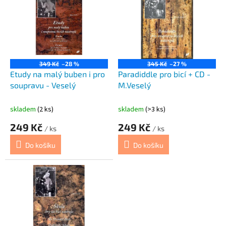
p
o
i
d
s
u
p
k
r
t
o
ů
349 Kč
–28 %
345 Kč
–27 %
d
Etudy na malý buben i pro
Paradiddle pro bicí + CD -
u
soupravu - Veselý
M.Veselý
k
t
skladem
(2 ks)
skladem
(>3 ks)
ů
249 Kč
249 Kč
/ ks
/ ks
Do košíku
Do košíku