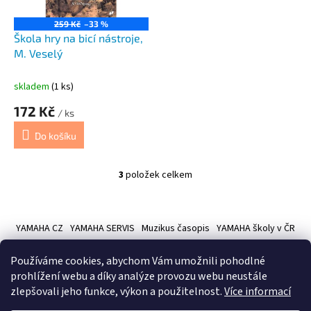
259 Kč
–33 %
Škola hry na bicí nástroje,
M. Veselý
skladem
(1 ks)
172 Kč
/ ks
Do košíku
3
položek celkem
O
v
l
Z
á
á
YAMAHA CZ
YAMAHA SERVIS
Muzikus časopis
YAMAHA školy v ČR
d
p
a
a
c
Používáme cookies, abychom Vám umožnili pohodlné
t
í
prohlížení webu a díky analýze provozu webu neustále
í
p
zlepšovali jeho funkce, výkon a použitelnost.
Více informací
r