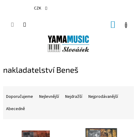
Přejít
na
CZK
obsah
NÁKUP
KOŠÍK
nakladatelství Beneš
Ř
a
Doporučujeme
Nejlevnější
Nejdražší
Nejprodávanější
z
e
Abecedně
n
í
V
p
ý
r