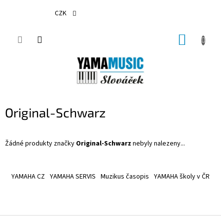
Přejít
na
CZK
obsah
NÁKUP
KOŠÍK
Original-Schwarz
Žádné produkty značky
Original-Schwarz
nebyly nalezeny...
Z
á
YAMAHA CZ
YAMAHA SERVIS
Muzikus časopis
YAMAHA školy v ČR
p
a
t
í