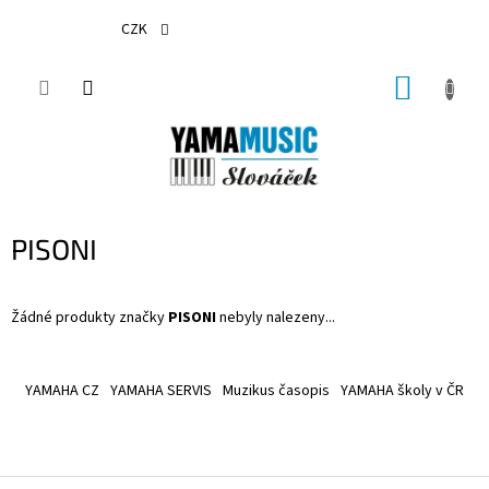
Přejít
na
CZK
obsah
NÁKUP
KOŠÍK
PISONI
Žádné produkty značky
PISONI
nebyly nalezeny...
Z
á
YAMAHA CZ
YAMAHA SERVIS
Muzikus časopis
YAMAHA školy v ČR
p
a
t
í