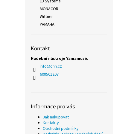
LD Systems
MONACOR
Wittner
YAMAHA
Kontakt
Hudební nástroje Yamamusic
info
@
dhn.cz
608501207
Informace pro vás
Jak nakupovat
Kontakty
Obchodní podmínky