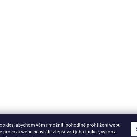
YAMAHA CZ
YAMAHA SERVIS
Muzikus časopis
YAMAHA školy v ČR
ookies, abychom Vám umožnili pohodlné prohlížení webu
ze provozu webu neustále zlepšovali jeho funkce, výkon a