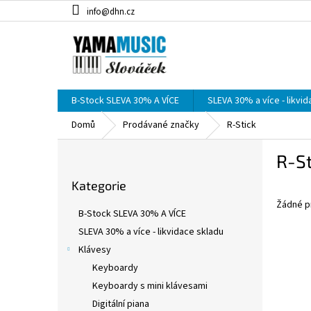
Přejít
info@dhn.cz
na
obsah
B-Stock SLEVA 30% A VÍCE
SLEVA 30% a více - likvi
Domů
Prodávané značky
R-Stick
P
R-St
o
Přeskočit
s
Kategorie
kategorie
t
Žádné p
r
B-Stock SLEVA 30% A VÍCE
a
SLEVA 30% a více - likvidace skladu
n
Klávesy
n
í
Keyboardy
p
Keyboardy s mini klávesami
a
Digitální piana