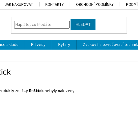
JAK NAKUPOVAT
KONTAKTY
OBCHODNÍ PODMÍNKY
PODMÍ
HLEDAT
dace skladu
Klávesy
Kytary
Zvuková a ozvučovací techni
ick
rodukty značky
R-Stick
nebyly nalezeny...