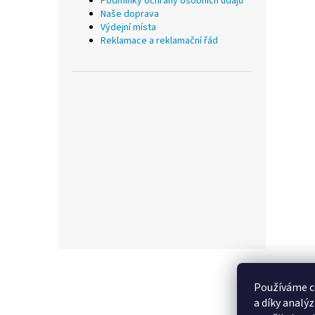
Podmínky ochrany osobních údajů
Naše doprava
Výdejní místa
Reklamace a reklamační řád
Z
á
p
Používáme c
a
a díky analý