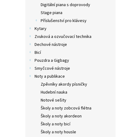
n
Digitální piana s doprovody
e
Stage piana
l
Příslušenství pro klávesy
Kytary
Zvuková a ozvučovací technika
Dechové nástroje
Bicí
Pouzdra a Gigbagy
Smyčcové nástroje
Noty a publikace
Zpěvníky akordy písničky
Hudební nauka
Notové sešity
Školy a noty zobcová flétna
Školy a noty akordeon
Školy a noty bicí
Školy a noty housle