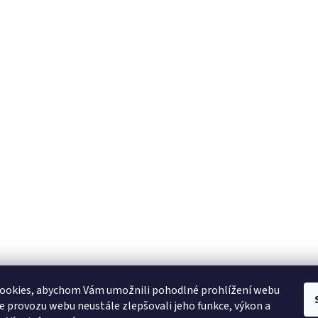
YAMAHA CZ
YAMAHA SERVIS
Muzikus časopis
YAMAHA školy v ČR
ookies, abychom Vám umožnili pohodlné prohlížení webu
ze provozu webu neustále zlepšovali jeho funkce, výkon a