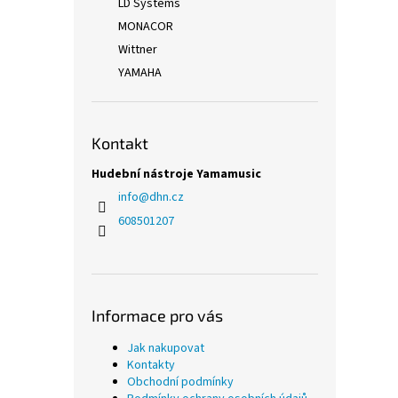
LD Systems
MONACOR
Wittner
YAMAHA
Kontakt
Hudební nástroje Yamamusic
info
@
dhn.cz
608501207
Informace pro vás
Jak nakupovat
Kontakty
Obchodní podmínky