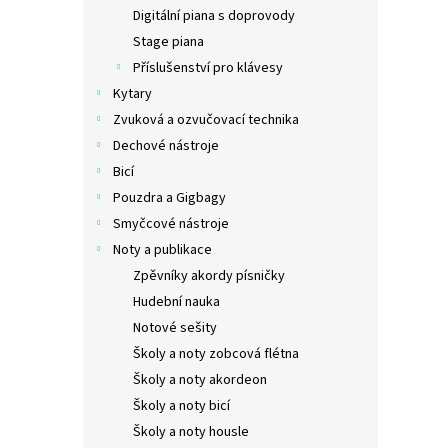
n
Digitální piana s doprovody
e
Stage piana
l
Příslušenství pro klávesy
Kytary
Zvuková a ozvučovací technika
Dechové nástroje
Bicí
Pouzdra a Gigbagy
Smyčcové nástroje
Noty a publikace
Zpěvníky akordy písničky
Hudební nauka
Notové sešity
Školy a noty zobcová flétna
Školy a noty akordeon
Školy a noty bicí
Školy a noty housle