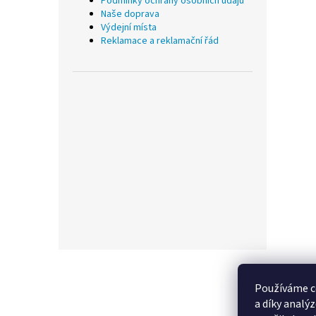
Podmínky ochrany osobních údajů
Naše doprava
Výdejní místa
Reklamace a reklamační řád
Z
á
p
Používáme c
a
a díky analý