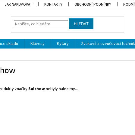
JAK NAKUPOVAT
KONTAKTY
OBCHODNÍ PODMÍNKY
PODMÍ
HLEDAT
dace skladu
Klávesy
Kytary
Zvuková a ozvučovací techni
chow
rodukty značky
Salchow
nebyly nalezeny...