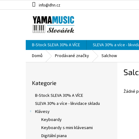
Přejít
info@dhn.cz
na
obsah
B-Stock SLEVA 30% A VÍCE
SLEVA 30% a více - likvi
Domů
Prodávané značky
Salchow
P
Sal
o
Přeskočit
s
Kategorie
kategorie
t
Žádné p
r
B-Stock SLEVA 30% A VÍCE
a
SLEVA 30% a více - likvidace skladu
n
Klávesy
n
í
Keyboardy
p
Keyboardy s mini klávesami
a
Digitální piana