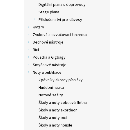
n
Digitální piana s doprovody
e
Stage piana
l
Příslušenství pro klávesy
Kytary
Zvuková a ozvučovací technika
Dechové nástroje
Bicí
Pouzdra a Gigbagy
Smyčcové nástroje
Noty a publikace
Zpěvníky akordy písničky
Hudební nauka
Notové sešity
Školy a noty zobcová flétna
Školy a noty akordeon
Školy a noty bicí
Školy a noty housle