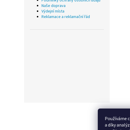
Podmínky ochrany osobních údajů
Naše doprava
Výdejní místa
Reklamace a reklamační řád
Z
á
p
Používáme c
a
a díky analý