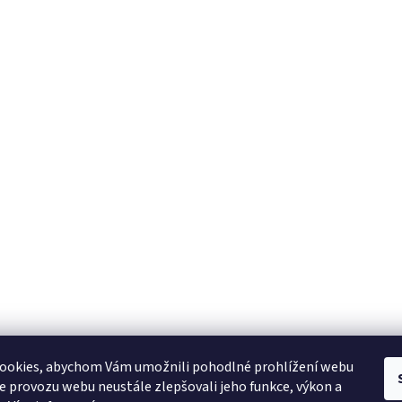
YAMAHA CZ
YAMAHA SERVIS
Muzikus časopis
YAMAHA školy v ČR
ookies, abychom Vám umožnili pohodlné prohlížení webu
ze provozu webu neustále zlepšovali jeho funkce, výkon a