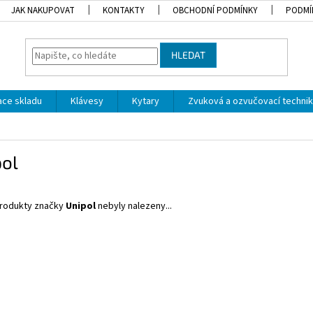
JAK NAKUPOVAT
KONTAKTY
OBCHODNÍ PODMÍNKY
PODMÍ
HLEDAT
dace skladu
Klávesy
Kytary
Zvuková a ozvučovací techni
pol
rodukty značky
Unipol
nebyly nalezeny...