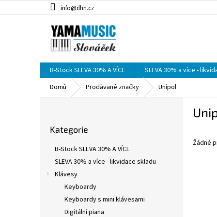
Přejít
info@dhn.cz
na
obsah
B-Stock SLEVA 30% A VÍCE
SLEVA 30% a více - likvi
Domů
Prodávané značky
Unipol
P
Uni
o
Přeskočit
s
Kategorie
kategorie
t
Žádné p
r
B-Stock SLEVA 30% A VÍCE
a
SLEVA 30% a více - likvidace skladu
n
Klávesy
n
í
Keyboardy
p
Keyboardy s mini klávesami
a
Digitální piana