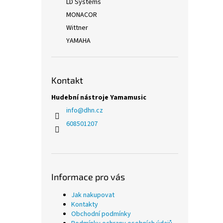
LD Systems
MONACOR
Wittner
YAMAHA
Kontakt
Hudební nástroje Yamamusic
info
@
dhn.cz
608501207
Informace pro vás
Jak nakupovat
Kontakty
Obchodní podmínky