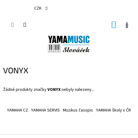
Přejít
na
CZK
obsah
NÁKUP
KOŠÍK
VONYX
Žádné produkty značky
VONYX
nebyly nalezeny...
Z
á
YAMAHA CZ
YAMAHA SERVIS
Muzikus časopis
YAMAHA školy v ČR
p
a
t
í