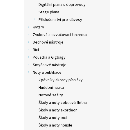
n
Digitální piana s doprovody
e
Stage piana
l
Příslušenství pro klávesy
Kytary
Zvuková a ozvučovací technika
Dechové nástroje
Bicí
Pouzdra a Gigbagy
Smyčcové nástroje
Noty a publikace
Zpěvníky akordy písničky
Hudební nauka
Notové sešity
Školy a noty zobcová flétna
Školy a noty akordeon
Školy a noty bicí
Školy a noty housle