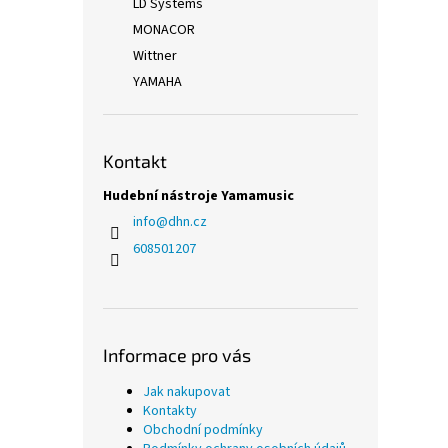
LD Systems
MONACOR
Wittner
YAMAHA
Kontakt
Hudební nástroje Yamamusic
info
@
dhn.cz
608501207
Informace pro vás
Jak nakupovat
Kontakty
Obchodní podmínky