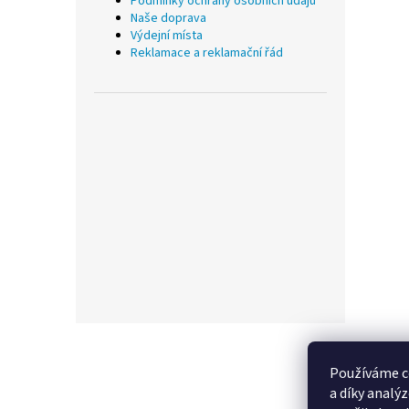
Podmínky ochrany osobních údajů
Naše doprava
Výdejní místa
Reklamace a reklamační řád
Z
á
p
Používáme c
a
a díky analý