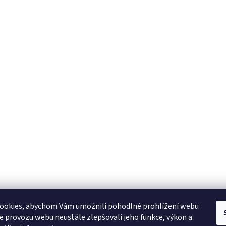
YAMAHA CZ
YAMAHA SERVIS
Muzikus časopis
YAMAHA školy v ČR
ookies, abychom Vám umožnili pohodlné prohlížení webu
ze provozu webu neustále zlepšovali jeho funkce, výkon a