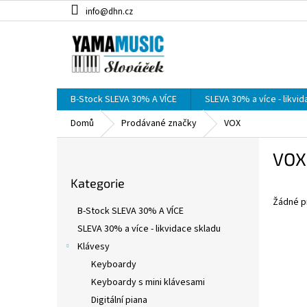
Přejít
info@dhn.cz
na
obsah
B-Stock SLEVA 30% A VÍCE
SLEVA 30% a více - likvi
Domů
Prodávané značky
VOX
P
VOX
o
Přeskočit
s
Kategorie
kategorie
t
Žádné p
r
B-Stock SLEVA 30% A VÍCE
a
SLEVA 30% a více - likvidace skladu
n
Klávesy
n
í
Keyboardy
p
Keyboardy s mini klávesami
a
Digitální piana