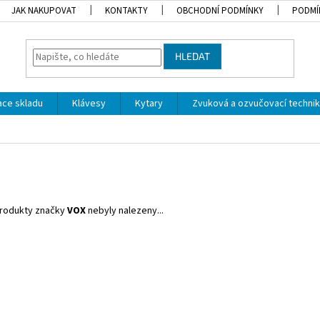
JAK NAKUPOVAT
KONTAKTY
OBCHODNÍ PODMÍNKY
PODMÍ
HLEDAT
dace skladu
Klávesy
Kytary
Zvuková a ozvučovací techni
rodukty značky
VOX
nebyly nalezeny...