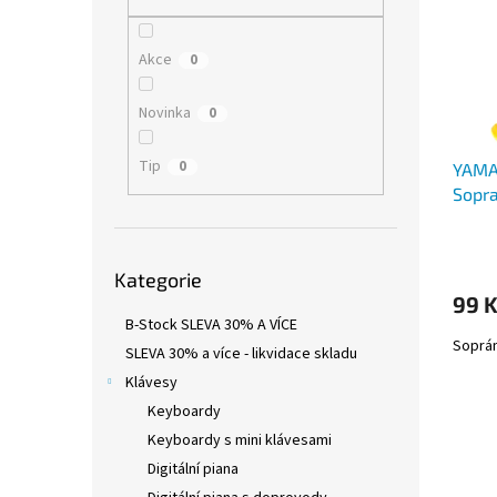
i
r
n
s
o
e
p
d
l
Akce
0
r
u
o
k
Novinka
0
d
t
u
ů
Tip
0
YAMA
k
Sopr
t
ů
Přeskočit
Kategorie
kategorie
99 
B-Stock SLEVA 30% A VÍCE
Soprán
SLEVA 30% a více - likvidace skladu
Klávesy
Keyboardy
Keyboardy s mini klávesami
Digitální piana