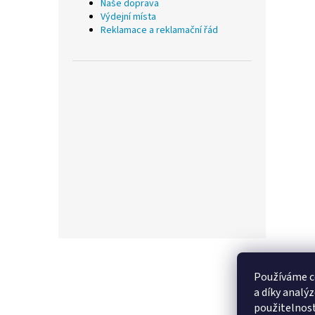
Naše doprava
Výdejní místa
Reklamace a reklamační řád
Z
á
p
Používáme c
a
a díky analý
t
použitelnos