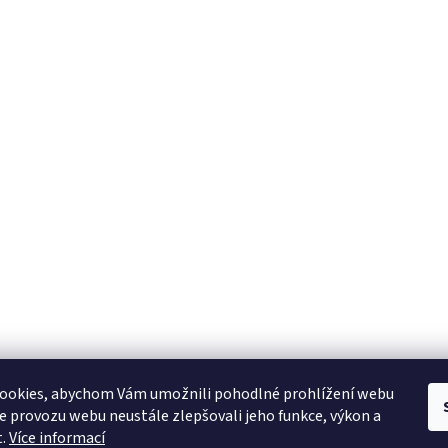
YAMAHA CZ
YAMAHA SERVIS
Muzikus časopis
YAMAHA školy v ČR
ookies, abychom Vám umožnili pohodlné prohlížení webu
ze provozu webu neustále zlepšovali jeho funkce, výkon a
t.
Více informací