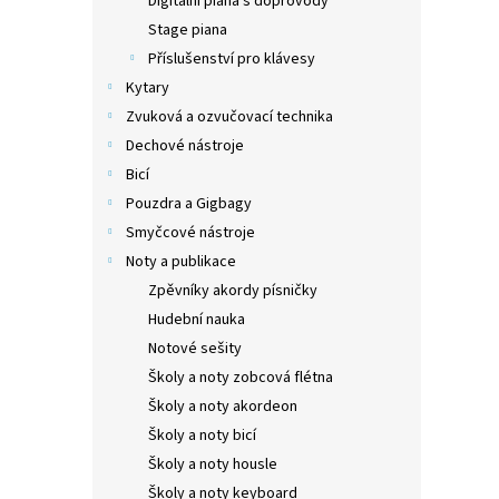
Digitální piana s doprovody
Stage piana
Příslušenství pro klávesy
Kytary
Zvuková a ozvučovací technika
Dechové nástroje
Bicí
Pouzdra a Gigbagy
Smyčcové nástroje
Noty a publikace
Zpěvníky akordy písničky
Hudební nauka
Notové sešity
Školy a noty zobcová flétna
Školy a noty akordeon
Školy a noty bicí
Školy a noty housle
Školy a noty keyboard