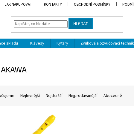
JAK NAKUPOVAT
KONTAKTY
OBCHODNÍ PODMÍNKY
PODMÍ
HLEDAT
dace skladu
Klávesy
Kytary
Zvuková a ozvučovací techni
MAKAWA
učujeme
Nejlevnější
Nejdražší
Nejprodávanější
Abecedně