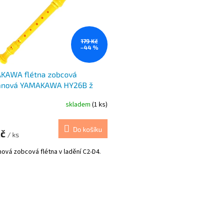
179 Kč
–44 %
KAWA flétna zobcová
anová YAMAKAWA HY26B ž
skladem
(1 ks)
Do košíku
Kč
/ ks
ová zobcová flétna v ladění C2-D4.
O
v
l
á