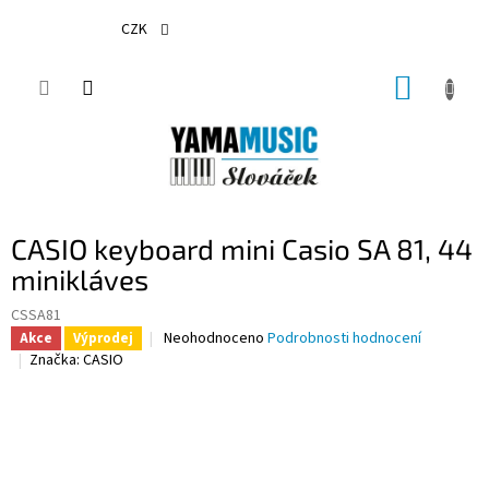
Přejít
na
CZK
obsah
NÁKUP
KOŠÍK
CASIO keyboard mini Casio SA 81, 44
minikláves
CSSA81
Průměrné
Neohodnoceno
Podrobnosti hodnocení
Akce
Výprodej
hodnocení
Značka:
CASIO
produktu
je
0,0
z
5
hvězdiček.