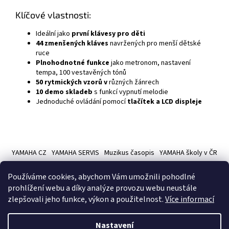
Klíčové vlastnosti:
Ideální jako
první klávesy pro děti
44 zmenšených kláves
navržených pro menší dětské
ruce
Plnohodnotné funkce
jako metronom, nastavení
tempa, 100 vestavěných tónů
50 rytmických vzorů v
různých žánrech
10 demo skladeb
s funkcí vypnutí melodie
Jednoduché ovládání pomocí
tlačítek a LCD displeje
Z
á
YAMAHA CZ
YAMAHA SERVIS
Muzikus časopis
YAMAHA školy v ČR
p
a
Používáme cookies, abychom Vám umožnili pohodlné
t
prohlížení webu a díky analýze provozu webu neustále
í
zlepšovali jeho funkce, výkon a použitelnost.
Více informací
Vytvořil Shoptet
Nastavení