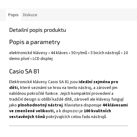
Popis
Diskuze
Detailní popis produktu
Popis a parametry
elektronické klávesy • 44 kláves • 50 rytmů • 5 bicích nástrojů • 10
demo písní • LCD displej
Casio SA 81
Elektronické klávesy Casio SA 81 jsou
ideální zejména pro
děti,
které seznámí se hrou na tento nástroj, a zároveň jim
nabídnou pokročilé funkce. Jejich kompaktní provedení a
tradiční design si oblíbí každé dítě, zároveň ale klávesy fungují
jako
plnohodnotný nástroj
. Klaviatura disponuje
44 klávesami
ve zmenšené velikosti,
a k dispozici je
100 kvalitních
vestavěných tónů
pokrývajících celou řadu nástrojů.