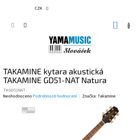
Přejít
na
CZK
obsah
NÁKUP
KOŠÍK
TAKAMINE kytara akustická
TAKAMINE GD51-NAT Natura
TKGD51NAT
Průměrné
Neohodnoceno
Podrobnosti hodnocení
Značka:
Takamine
hodnocení
produktu
je
0,0
z
5
hvězdiček.