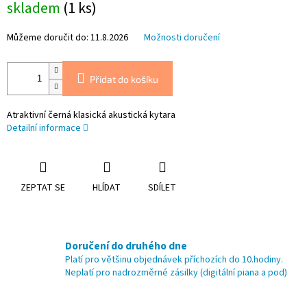
skladem
(1 ks)
cena:
Můžeme doručit do:
11.8.2026
Možnosti doručení
Přidat do košíku
Atraktivní černá klasická akustická kytara
Detailní informace
ZEPTAT SE
HLÍDAT
SDÍLET
Doručení do druhého dne
Platí pro většinu objednávek příchozích do 10.hodiny.
Neplatí pro nadrozměrné zásilky (digitální piana a pod)