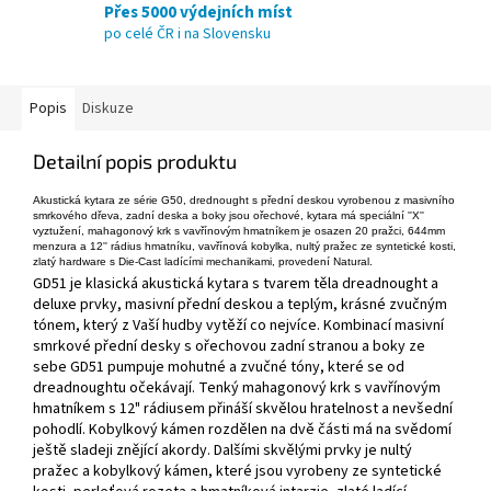
Přes 5000 výdejních míst
po celé ČR i na Slovensku
Popis
Diskuze
Detailní popis produktu
Akustická kytara ze série G50, drednought s přední deskou vyrobenou z masivního
smrkového dřeva, zadní deska a boky jsou ořechové, kytara má speciální ''X''
vyztužení, mahagonový krk s vavřínovým hmatníkem je osazen 20 pražci, 644mm
menzura a 12'' rádius hmatníku, vavřínová kobylka, nultý pražec ze syntetické kosti,
zlatý hardware s Die-Cast ladícími mechanikami, provedení Natural.
GD51 je klasická akustická kytara s tvarem těla dreadnought a
deluxe prvky, masivní přední deskou a teplým, krásné zvučným
tónem, který z Vaší hudby vytěží co nejvíce. Kombinací masivní
smrkové přední desky s ořechovou zadní stranou a boky ze
sebe GD51 pumpuje mohutné a zvučné tóny, které se od
dreadnoughtu očekávají. Tenký mahagonový krk s vavřínovým
hmatníkem s 12" rádiusem přináší skvělou hratelnost a nevšední
pohodlí. Kobylkový kámen rozdělen na dvě části má na svědomí
ještě sladeji znějící akordy. Dalšími skvělými prvky je nultý
pražec a kobylkový kámen, které jsou vyrobeny ze syntetické