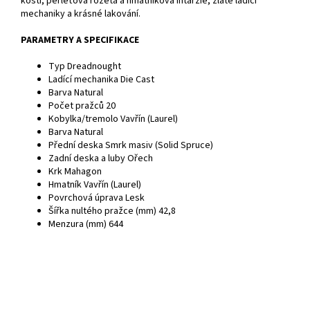
kosti, perleťová rozeta a hmatníková intarzie, zlaté ladící
mechaniky a krásné lakování.
PARAMETRY A SPECIFIKACE
Typ Dreadnought
Ladící mechanika Die Cast
Barva Natural
Počet pražců 20
Kobylka/tremolo Vavřín (Laurel)
Barva Natural
Přední deska Smrk masiv (Solid Spruce)
Zadní deska a luby Ořech
Krk Mahagon
Hmatník Vavřín (Laurel)
Povrchová úprava Lesk
Šířka nultého pražce (mm) 42,8
Menzura (mm) 644