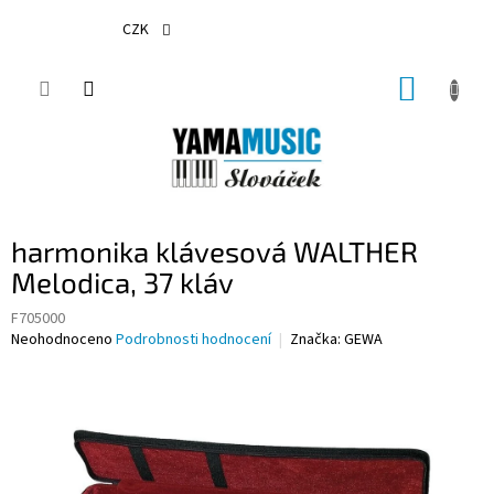
Přejít
na
CZK
obsah
NÁKUP
KOŠÍK
harmonika klávesová WALTHER
Melodica, 37 kláv
F705000
Průměrné
Neohodnoceno
Podrobnosti hodnocení
Značka:
GEWA
hodnocení
produktu
je
0,0
z
5
hvězdiček.