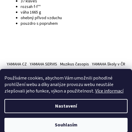
37 kláves
rozsah f-f'''
váha 1665 g
ohebný přívod vzduchu
pouzdro s popruhem
Z
á
YAMAHA CZ
YAMAHA SERVIS
Muzikus časopis
YAMAHA školy v ČR
p
a
Používáme cookies, abychom Vám umožnili pohodlné
t
prohlížení webu a díky analýze provozu webu neustále
í
zlepšovali jeho funkce, výkon a použitelnost.
Více informací
Vytvořil Shoptet
Nastavení
Copyright 2026
Hudební nástroje YAMAMUSIC
. Všechna práva
Souhlasím
vyhrazena.