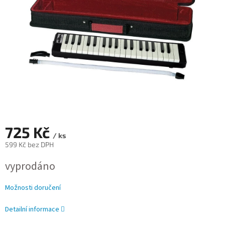
725 Kč
/ ks
599 Kč bez DPH
Měrná
vyprodáno
cena:
Možnosti doručení
Detailní informace