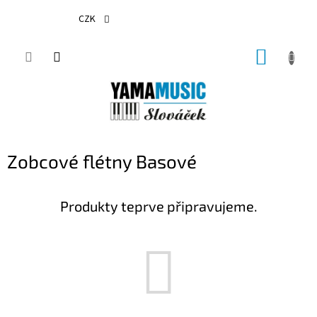
Přejít
na
CZK
obsah
NÁKUP
KOŠÍK
Zobcové flétny Basové
Produkty teprve připravujeme.