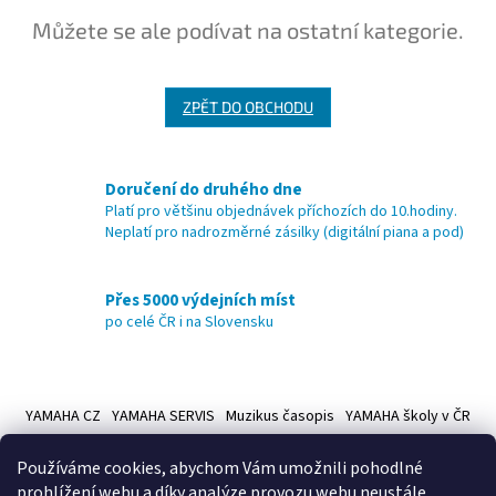
Můžete se ale podívat na ostatní kategorie.
ZPĚT DO OBCHODU
Doručení do druhého dne
Platí pro většinu objednávek příchozích do 10.hodiny.
Neplatí pro nadrozměrné zásilky (digitální piana a pod)
Přes 5000 výdejních míst
po celé ČR i na Slovensku
Z
á
YAMAHA CZ
YAMAHA SERVIS
Muzikus časopis
YAMAHA školy v ČR
p
a
Používáme cookies, abychom Vám umožnili pohodlné
t
prohlížení webu a díky analýze provozu webu neustále