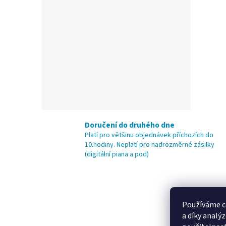
Doručení do druhého dne
Platí pro většinu objednávek příchozích do
10.hodiny. Neplatí pro nadrozměrné zásilky
(digitální piana a pod)
Z
á
p
Používáme c
a
a díky analý