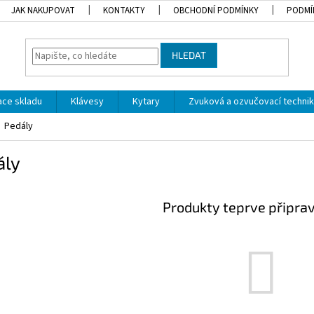
JAK NAKUPOVAT
KONTAKTY
OBCHODNÍ PODMÍNKY
PODMÍ
HLEDAT
dace skladu
Klávesy
Kytary
Zvuková a ozvučovací techni
Pedály
ály
Produkty teprve připra