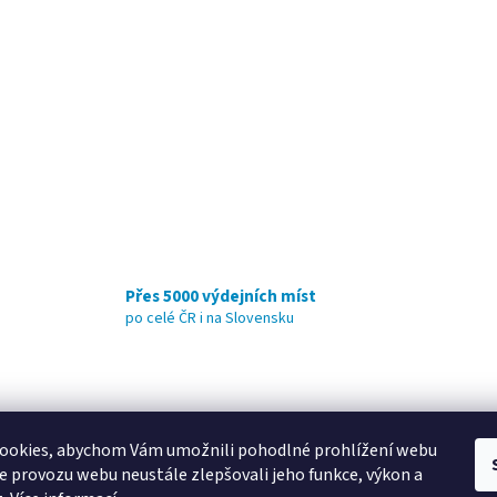
Přes 5000 výdejních míst
po celé ČR i na Slovensku
YAMAHA CZ
YAMAHA SERVIS
Muzikus časopis
YAMAHA školy v ČR
ookies, abychom Vám umožnili pohodlné prohlížení webu
ze provozu webu neustále zlepšovali jeho funkce, výkon a