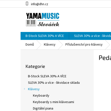
Přejít
info@dhn.cz
na
obsah
B-Stock SLEVA 30% A VÍCE
SLEVA 30% a více - likvi
Domů
Klávesy
Příslušenství pro klávesy
P
Ped
o
Přeskočit
s
Kategorie
kategorie
t
r
B-Stock SLEVA 30% A VÍCE
a
SLEVA 30% a více - likvidace skladu
n
Klávesy
n
í
Keyboardy
p
Keyboardy s mini klávesami
a
Digitální piana