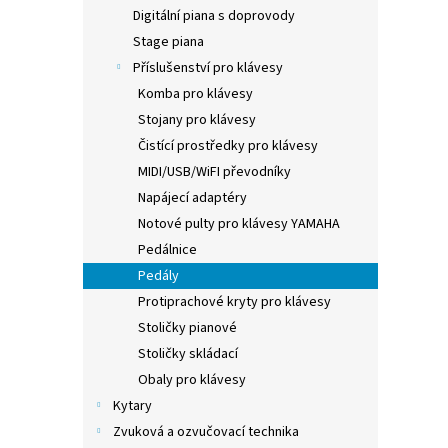
n
Digitální piana s doprovody
e
Stage piana
l
Příslušenství pro klávesy
Komba pro klávesy
Stojany pro klávesy
Čistící prostředky pro klávesy
MIDI/USB/WiFI převodníky
Napájecí adaptéry
Notové pulty pro klávesy YAMAHA
Pedálnice
Pedály
Protiprachové kryty pro klávesy
Stoličky pianové
Stoličky skládací
Obaly pro klávesy
Kytary
Zvuková a ozvučovací technika