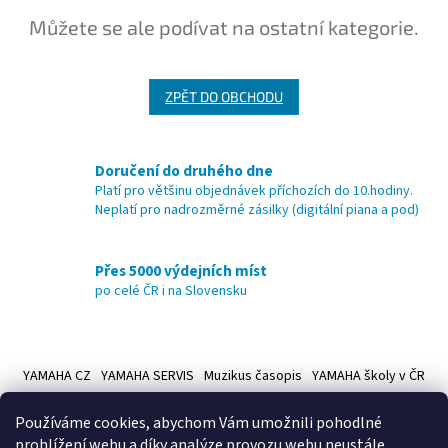
Můžete se ale podívat na ostatní kategorie.
ZPĚT DO OBCHODU
Doručení do druhého dne
Platí pro většinu objednávek příchozích do 10.hodiny.
Neplatí pro nadrozměrné zásilky (digitální piana a pod)
Přes 5000 výdejních míst
po celé ČR i na Slovensku
Z
á
YAMAHA CZ
YAMAHA SERVIS
Muzikus časopis
YAMAHA školy v ČR
p
a
Používáme cookies, abychom Vám umožnili pohodlné
t
prohlížení webu a díky analýze provozu webu neustále