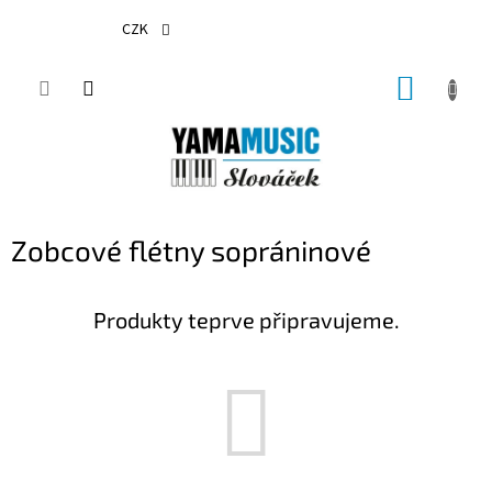
Přejít
na
CZK
obsah
NÁKUP
KOŠÍK
Zobcové flétny sopráninové
Produkty teprve připravujeme.