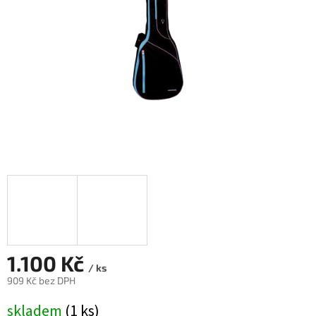
1.100 Kč
/ ks
909 Kč bez DPH
Měrná
skladem
(1 ks)
cena: