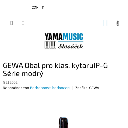
Přejít
na
CZK
obsah
NÁKUP
KOŠÍK
GEWA Obal pro klas. kytaruIP-G
Série modrý
G212602
Průměrné
Neohodnoceno
Podrobnosti hodnocení
Značka:
GEWA
hodnocení
produktu
je
0,0
z
5
hvězdiček.