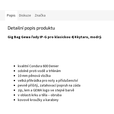
Popis
Diskuze
Značka
Detailní popis produktu
Gig Bag Gewa řady IP-G
pro klasickou 4/4 kytaru, modrý.
kvalitní Condura 600 Denier
odolné proti vodě a trhlinám
10 mm pěnová vložka
velká přihrádka pro noty a příslušenství
pevně přišitý, zatahovací popruh na záda
zip, lem a GEWA logo ve stejné barvě
v oblasti krku a těla – obruba
kovové kroužky a karabiny