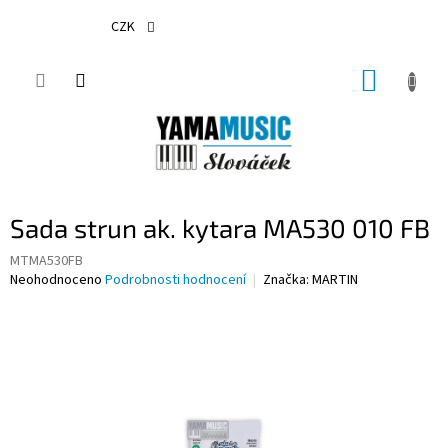
Přejít
na
CZK
obsah
NÁKUP
KOŠÍK
Sada strun ak. kytara MA530 010 FB
MTMA530FB
Průměrné
Neohodnoceno
Podrobnosti hodnocení
Značka:
MARTIN
hodnocení
produktu
je
0,0
z
5
hvězdiček.