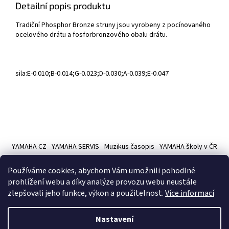
Detailní popis produktu
Tradiční
Phosphor Bronze
struny
jsou vyrobeny z
pocínovaného
ocelového drátu
a
fosforbronzového obalu
drátu.
sila:E-0.010;B-0.014;G-0.023;D-0.030;A-0.039;E-0.047
Z
á
YAMAHA CZ
YAMAHA SERVIS
Muzikus časopis
YAMAHA školy v ČR
p
a
Používáme cookies, abychom Vám umožnili pohodlné
t
prohlížení webu a díky analýze provozu webu neustále
í
zlepšovali jeho funkce, výkon a použitelnost.
Více informací
Vytvořil Shoptet
Nastavení