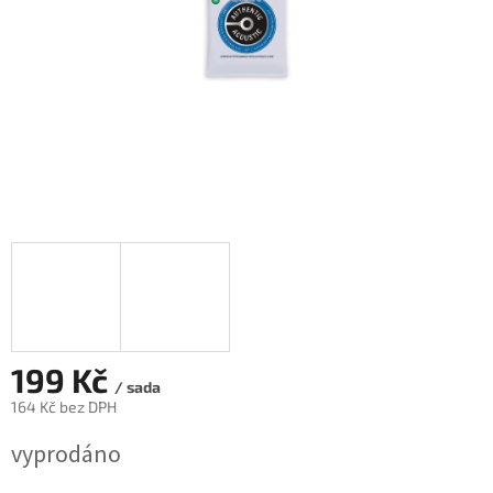
199 Kč
/ sada
164 Kč bez DPH
Měrná
vyprodáno
cena: