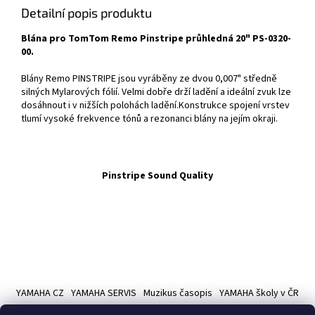
Detailní popis produktu
Blána pro TomTom Remo Pinstripe průhledná 20" PS-0320-
00.
Blány Remo PINSTRIPE jsou vyráběny ze dvou 0,007" středně
silných Mylarových fólií. Velmi dobře drží ladění a ideální zvuk lze
dosáhnout i v nižších polohách ladění.Konstrukce spojení vrstev
tlumí vysoké frekvence tónů a rezonanci blány na jejím okraji.
Pinstripe Sound Quality
Z
á
YAMAHA CZ
YAMAHA SERVIS
Muzikus časopis
YAMAHA školy v ČR
p