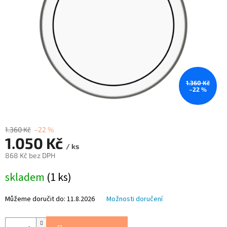
1.360 Kč
–22 %
1.360 Kč
–22 %
1.050 Kč
/ ks
868 Kč bez DPH
Měrná
skladem
(1 ks)
cena:
Můžeme doručit do:
11.8.2026
Možnosti doručení