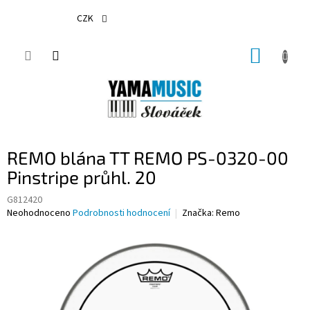
Přejít
na
CZK
obsah
NÁKUP
KOŠÍK
REMO blána TT REMO PS-0320-00
Pinstripe průhl. 20
G812420
Průměrné
Neohodnoceno
Podrobnosti hodnocení
Značka:
Remo
hodnocení
produktu
je
0,0
z
5
hvězdiček.