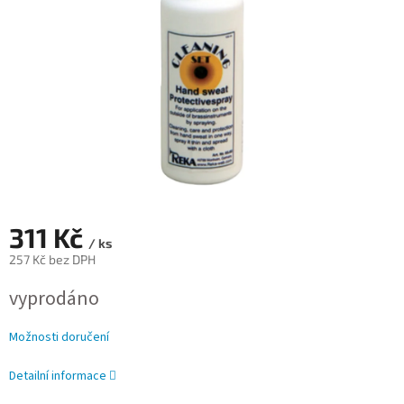
311 Kč
/ ks
257 Kč bez DPH
Měrná
vyprodáno
cena:
Možnosti doručení
Detailní informace