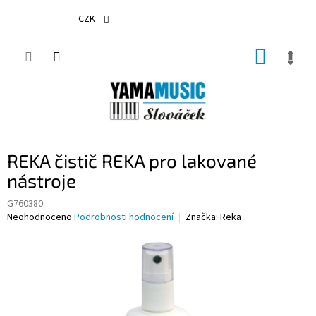
Přejít
na
CZK
obsah
NÁKUP
KOŠÍK
REKA čistič REKA pro lakované
nástroje
G760380
Průměrné
Neohodnoceno
Podrobnosti hodnocení
Značka:
Reka
hodnocení
produktu
je
0,0
z
5
hvězdiček.