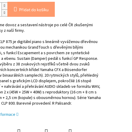
Přidat do košíku
eme dovoz a sestavení nástroje po celé ČR zkušenými
y z naší firmy.
LP 875 je digitální piano s lineárně vyváženou dřevěnou
vou mechanikou GrandTouch s dřevěnými bílými
i, s funkcí Escapement a s povrchem ze syntetické
 a ebenu. Sustain (Damper) pedál s funkcí GP Response.
výběru z 38 zvukových rejstříků včetně dvou zvuků
ních koncertních křídel Yamaha CFX a Bösendorfer
(v binaurálních samplech). 20 rytmických stylů, přehledný
panel s grafickým LCD displejem, pokročilé 16 stopé
 + nahrávání a přehrávání AUDIO skladeb ve formátu WAV,
on 2 x (45W + 25W + 40W) s reproduktory (16 cm + 8 cm s
m + 2,5 cm (kopule) s obousměrnou hornou). Série Yamaha
 CLP 800. Barevné provedení: R Palisandr.
informace