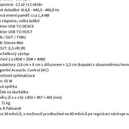
spozice: -12 až +12 oktáv
 doladění: 414,8 - 440,0 - 466,8 Hz
ová interní paměť: cca 1,4 MB
 stupnice, volba ladění
ktor USB TO DEVICE
ktor USB TO HOST
IN / OUT / THRU
N: Stereo Mini
UT: (L/L+R) (R)
luchátkový výstup
čení 2 x (45W + 25W + 40W)
oduktory: (16 cm + 8 cm s difuzorem + 2,5 cm (kopule) s obousměrnou horn
igentní Acoustic Control (IAC)
eofonní optimalizace
n: 55 W
vá opěrka
ček na sluchátka
ry (š x v x h): 1450 × 967 × 465 (mm)
 71 kg
: R Palisandr
ka 36 měsíců, s možností prodloužení na 60 měsíců po registraci nástroje 