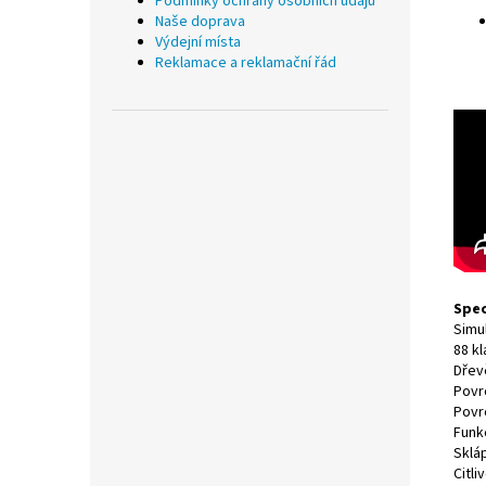
Podmínky ochrany osobních údajů
Naše doprava
Výdejní místa
Reklamace a reklamační řád
Spec
Simu
88 k
Dřev
Povr
Povr
Funk
Skláp
Citl