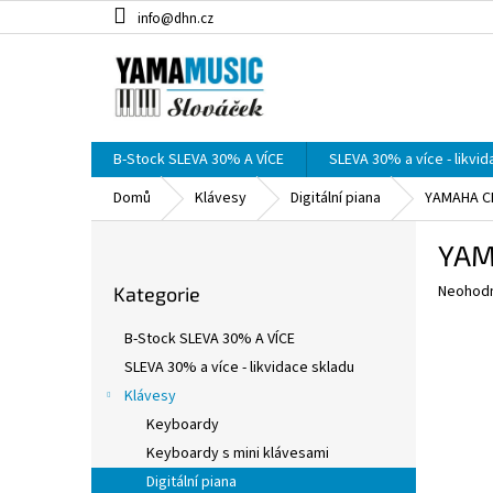
Přejít
info@dhn.cz
na
obsah
B-Stock SLEVA 30% A VÍCE
SLEVA 30% a více - likvi
Domů
Klávesy
Digitální piana
YAMAHA CLP
P
YAMA
o
Přeskočit
s
Průměr
Neohod
Kategorie
kategorie
t
hodnoce
r
produkt
B-Stock SLEVA 30% A VÍCE
a
je
SLEVA 30% a více - likvidace skladu
0,0
n
z
Klávesy
n
5
í
Keyboardy
hvězdič
p
Keyboardy s mini klávesami
a
Digitální piana