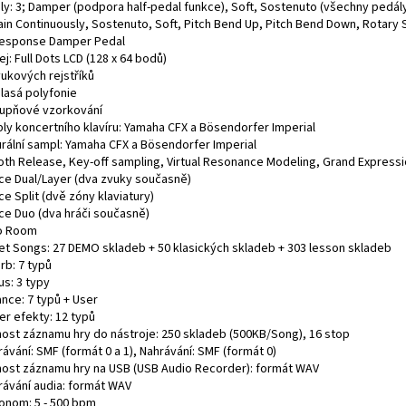
ly: 3; Damper (podpora half-pedal funkce), Soft, Sostenuto (všechny pedály 
ain Continuously, Sostenuto, Soft, Pitch Bend Up, Pitch Bend Down, Rotary
esponse Damper Pedal
ej: Full Dots LCD (128 x 64 bodů)
vukových rejstříků
hlasá polyfonie
tupňové vzorkování
ly koncertního klavíru: Yamaha CFX a Bösendorfer Imperial
urální sampl: Yamaha CFX a Bösendorfer Imperial
th Release, Key-off sampling, Virtual Resonance Modeling, Grand Express
ce Dual/Layer (dva zvuky současně)
e Split (dvě zóny klaviatury)
ce Duo (dva hráči současně)
o Room
et Songs: 27 DEMO skladeb + 50 klasických skladeb + 303 lesson skladeb
rb: 7 typů
us: 3 typy
iance: 7 typů + User
er efekty: 12 typů
ost záznamu hry do nástroje: 250 skladeb (500KB/Song), 16 stop
ávání: SMF (formát 0 a 1), Nahrávání: SMF (formát 0)
ost záznamu hry na USB (USB Audio Recorder): formát WAV
rávání audia: formát WAV
onom: 5 - 500 bpm