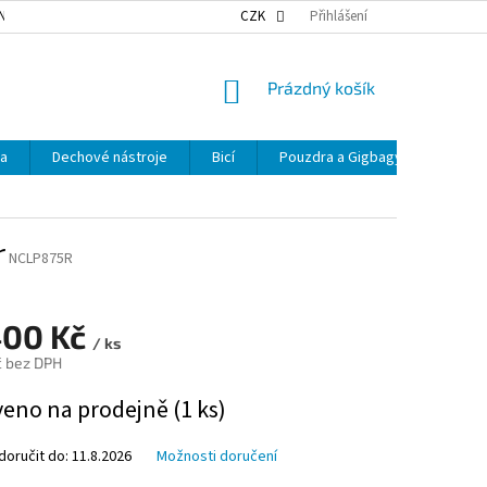
NKY OCHRANY OSOBNÍCH ÚDAJŮ
NAŠE DOPRAVA
CZK
Přihlášení
VÝDEJNÍ MÍSTA
NÁKUPNÍ
Prázdný košík
KOŠÍK
ka
Dechové nástroje
Bicí
Pouzdra a Gigbagy
Smyčc
r
NCLP875R
400 Kč
/ ks
č bez DPH
veno na prodejně
(1 ks)
oručit do:
11.8.2026
Možnosti doručení