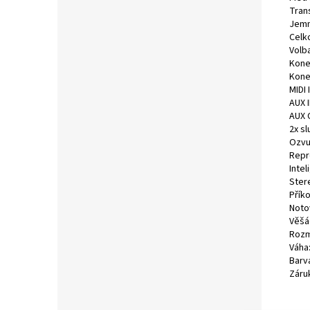
Tran
Jemné
Celk
Volba
Kone
Kone
MIDI 
AUX I
AUX O
2x s
Ozvu
Repr
Intel
Ster
Příko
Noto
Věšá
Rozmě
Váha:
Barva
Záru