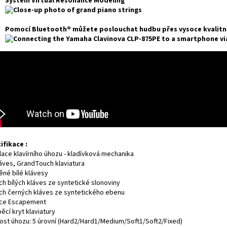
Systém Virtual Resonance Modeling
Pomocí Bluetooth® můžete poslouchat hudbu přes vysoce kvalitní 
ifikace :
lace klavírního úhozu - kladívková mechanika
láves, GrandTouch klaviatura
ěné bílé klávesy
ch bílých kláves ze syntetické slonoviny
ch černých kláves ze syntetického ebenu
ce Escapement
ěcí kryt klaviatury
ivost úhozu: 5 úrovní (Hard2/Hard1/Medium/Soft1/Soft2/Fixed)