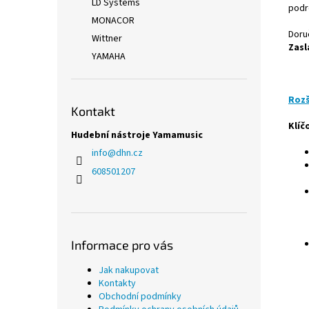
LD Systems
podr
MONACOR
Doru
Wittner
Zasl
YAMAHA
Rozš
Kontakt
Klíč
Hudební nástroje Yamamusic
info
@
dhn.cz
608501207
Informace pro vás
Jak nakupovat
Kontakty
Obchodní podmínky