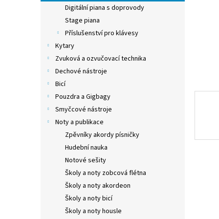
n
Digitální piana s doprovody
e
Stage piana
l
Příslušenství pro klávesy
Kytary
Zvuková a ozvučovací technika
Dechové nástroje
Bicí
Pouzdra a Gigbagy
Smyčcové nástroje
Noty a publikace
Zpěvníky akordy písničky
Hudební nauka
Notové sešity
Školy a noty zobcová flétna
Školy a noty akordeon
Školy a noty bicí
Školy a noty housle