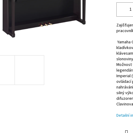
Zajišťuj
pracovník
Yamaha C
kladívko
klávesam
slonoviny
Možnost 
legendár
Imperial 
ovládací 
nahrávání
silný výk
difuzore
Clavinova
Detailní 