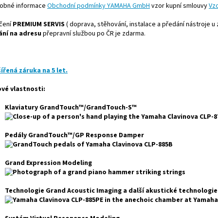
obné informace
Obchodní podmínky YAMAHA GmbH
vzor kupní smlouvy
Vz
čení
PREMIUM SERVIS
( doprava, stěhování, instalace a předání nástroje u 
ání na adresu
přepravní službou po ČR je zdarma.
ířená záruka na 5 let.
ové vlastnosti:
Klaviatury GrandTouch™/GrandTouch-S™
Pedály GrandTouch™/GP Response Damper
Grand Expression Modeling
Technologie Grand Acoustic Imaging a další akustické technologie