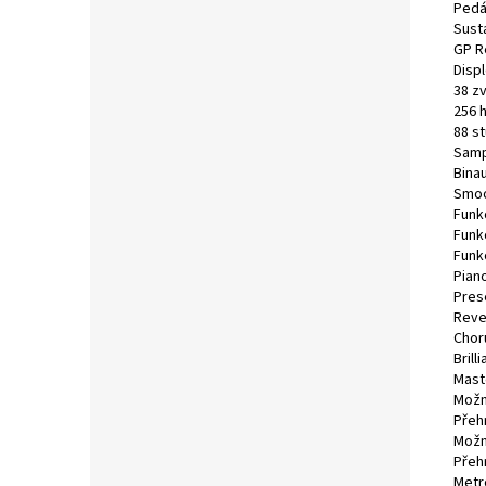
Pedá
Sust
GP R
Displ
38 z
256 
88 s
Samp
Bina
Smoo
Funk
Funkc
Funk
Pian
Pres
Reve
Chor
Brill
Mast
Možn
Přehr
Možn
Přeh
Metr