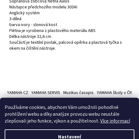
Sopránová zobcová flétna Aulos
Nástupce předchozího modelu 303AI
Anglický systém
3-dílná
barva ivory - slonová kost
Flétna je vyrobena z plastového materiálu ABS
Délka nástroje 32,6 cm
Součástí je textilní povlak, palcová opěrka a plastová tyčka s
okem na čištění nástroje.
Z
á
YAMAHA CZ
YAMAHA SERVIS
Muzikus časopis
YAMAHA školy v ČR
p
a
Používáme cookies, abychom Vám umožnili pohodlné
t
prohlížení webu a díky analýze provozu webu neustále
í
zlepšovali jeho funkce, výkon a použitelnost.
Více informací
Vytvořil Shoptet
Nastavení