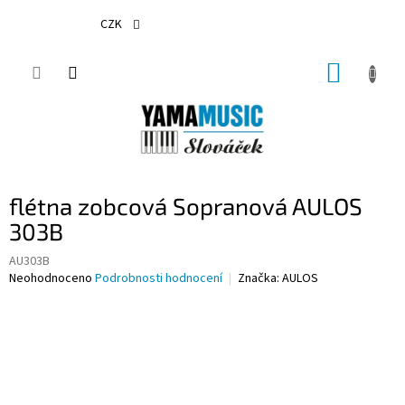
Přejít
na
CZK
obsah
NÁKUP
KOŠÍK
flétna zobcová Sopranová AULOS
303B
AU303B
Průměrné
Neohodnoceno
Podrobnosti hodnocení
Značka:
AULOS
hodnocení
produktu
je
0,0
z
5
hvězdiček.