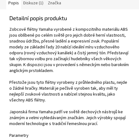
Popis
Diskuze (1)
Značka
Detailní popis produktu
Zobcové flétny Yamaha vyrobené z kompozitního materiálu ABS
jsou oblíbené po celém světě pro jejich dobré herní vlastnosti,
snadnou údržbu, přesné ladění a expresivní zvuk. Populární
modely ze základní řady 20 nabízí ideální míru vzduchového
odporu (rovný vzduchový kanálek) a čistý jemný tón. Představují
tak výbornou volbu pro začínající hudebníky všech věkových
skupin. K dispozici jsou v provedení s německým nebo barokním
anglickým prstokladem.
Přestože jsou tyto flétny vyrobeny z průhledného plastu, nejde
o žádné hračky. Materiál je pečlivě vyroben tak, aby měl ty
nejlepší zvukové vlastnosti a nabízel stejnou kvalitu, jako
všechny ABS flétny.
Japonská firma Yamaha patří ve světě dechových nástrojů ke
známým a velmi vyhledávaným značkám. Jejich výrobky spojují
moderní technologie s tradiční řemeslnou prací.
Parametry