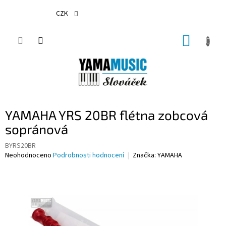
Přejít
na
CZK
obsah
NÁKUP
KOŠÍK
YAMAHA YRS 20BR flétna zobcová
sopránová
BYRS20BR
Průměrné
Neohodnoceno
Podrobnosti hodnocení
Značka:
YAMAHA
hodnocení
produktu
je
0,0
z
5
hvězdiček.