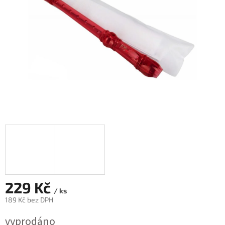
229 Kč
/ ks
189 Kč bez DPH
Měrná
vyprodáno
cena: