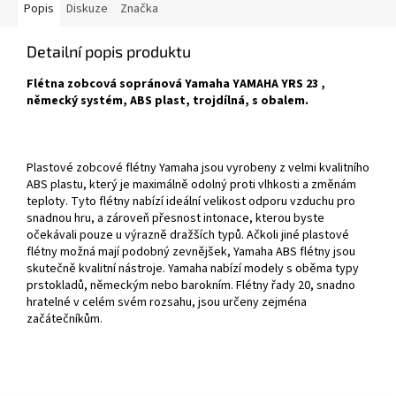
Popis
Diskuze
Značka
Detailní popis produktu
Flétna zobcová sopránová Yamaha YAMAHA YRS 23 ,
německý systém, ABS plast, trojdílná, s obalem.
Plastové zobcové flétny Yamaha jsou vyrobeny z velmi kvalitního
ABS plastu, který je maximálně odolný proti vlhkosti a změnám
teploty. Tyto flétny nabízí ideální velikost odporu vzduchu pro
snadnou hru, a zároveň přesnost intonace, kterou byste
očekávali pouze u výrazně dražších typů. Ačkoli jiné plastové
flétny možná mají podobný zevnějšek, Yamaha ABS flétny jsou
skutečně kvalitní nástroje. Yamaha nabízí modely s oběma typy
prstokladů, německým nebo barokním. Flétny řady 20, snadno
hratelné v celém svém rozsahu, jsou určeny zejména
začátečníkům.
Z