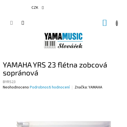
Přejít
na
CZK
obsah
NÁKUP
KOŠÍK
YAMAHA YRS 23 flétna zobcová
sopránová
BYRS23
Průměrné
Neohodnoceno
Podrobnosti hodnocení
Značka:
YAMAHA
hodnocení
produktu
je
0,0
z
5
hvězdiček.