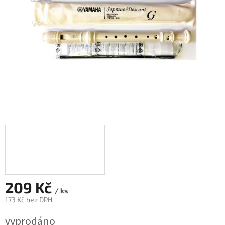
209 Kč
/ ks
173 Kč bez DPH
Měrná
vyprodáno
cena: