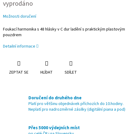
vyprodáno
cena:
Možnosti doručení
Foukací harmonika s 48 hlásky v C dur ladění s praktickým plastovým
pouzdrem
Detailní informace
ZEPTAT SE
HLÍDAT
SDÍLET
Doručení do druhého dne
Platí pro většinu objednávek příchozích do 10.hodiny.
Neplatí pro nadrozměrné zásilky (digitální piana a pod)
Přes 5000 výdejních míst
po celé ČR i na Slovensku