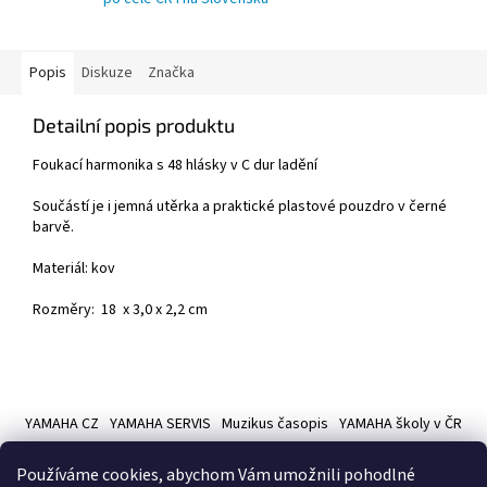
Popis
Diskuze
Značka
Detailní popis produktu
Foukací harmonika s 48 hlásky v C dur ladění
Součástí je i jemná utěrka a praktické plastové pouzdro v černé
barvě.
Materiál: kov
Rozměry: 18 x 3,0 x 2,2 cm
Z
á
YAMAHA CZ
YAMAHA SERVIS
Muzikus časopis
YAMAHA školy v ČR
p
a
Používáme cookies, abychom Vám umožnili pohodlné