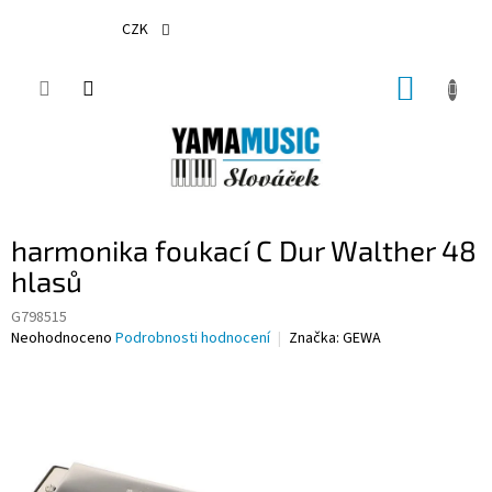
Přejít
na
CZK
obsah
NÁKUP
KOŠÍK
harmonika foukací C Dur Walther 48
hlasů
G798515
Průměrné
Neohodnoceno
Podrobnosti hodnocení
Značka:
GEWA
hodnocení
produktu
je
0,0
z
5
hvězdiček.