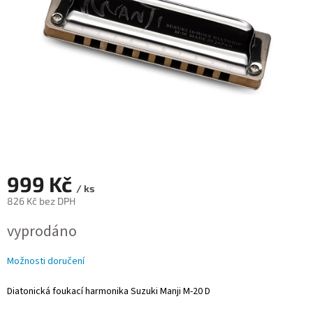
999 Kč
/ ks
826 Kč bez DPH
Měrná
vyprodáno
cena:
Možnosti doručení
Diatonická foukací harmonika Suzuki Manji M-20 D