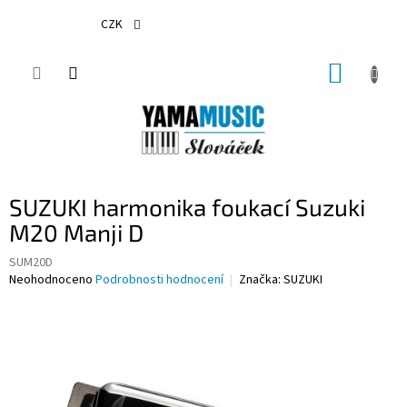
Přejít
na
CZK
obsah
NÁKUP
KOŠÍK
SUZUKI harmonika foukací Suzuki
M20 Manji D
SUM20D
Průměrné
Neohodnoceno
Podrobnosti hodnocení
Značka:
SUZUKI
hodnocení
produktu
je
0,0
z
5
hvězdiček.