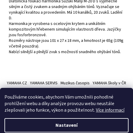
Diatonická foukací harmonika Suzuki Manji M-20 D s výjimečně
silným a čistý zvukem a snadným ohýbáním tónů. Vyznačuje se
vynikající kvalitou a provedením. Má 10 kanálků, 20 zvuků. Ladění
D.
Harmonika je vyrobena s ocelovým krytem a unikátním
kompozitovým hřebenem simulujícím vlastnosti dřeva. Jazýčky
jsou fosforbronzové.
Rozměry nástroje jsou 101 x 27 x 18 mm, a hmotnost je 65g (109g
včetně pouzdra).
Nabízí silnější a plnější zvuk s možností snadného ohýbání tónů.
Z
á
YAMAHA CZ
YAMAHA SERVIS
Muzikus časopis
YAMAHA školy v ČR
p
a
Používáme cookies, abychom Vám umožnili pohodlné
t
prohlížení webu a díky analýze provozu webu neustále
í
zlepšovali jeho funkce, výkon a použitelnost.
Více informací
Vytvořil Shoptet
Nastavení