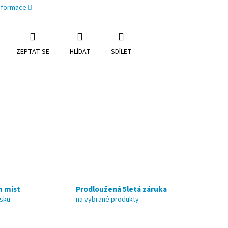
informace
ZEPTAT SE
HLÍDAT
SDÍLET
h míst
Prodloužená 5letá záruka
nsku
na vybrané produkty