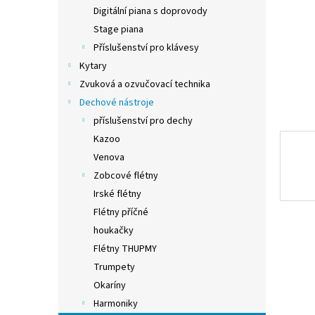
n
Digitální piana s doprovody
e
Stage piana
l
Příslušenství pro klávesy
Kytary
Zvuková a ozvučovací technika
Dechové nástroje
příslušenství pro dechy
Kazoo
Venova
Zobcové flétny
Irské flétny
Flétny příčné
houkačky
Flétny THUPMY
Trumpety
Okaríny
Harmoniky