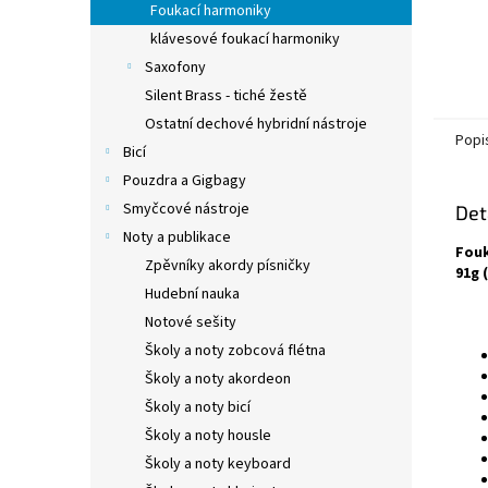
Foukací harmoniky
klávesové foukací harmoniky
Saxofony
Silent Brass - tiché žestě
Ostatní dechové hybridní nástroje
Popi
Bicí
Pouzdra a Gigbagy
Smyčcové nástroje
Det
Noty a publikace
Fouk
Zpěvníky akordy písničky
91g 
Hudební nauka
Notové sešity
Školy a noty zobcová flétna
Školy a noty akordeon
Školy a noty bicí
Školy a noty housle
Školy a noty keyboard