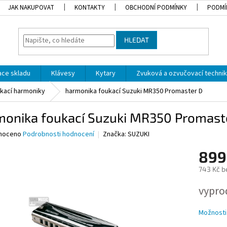
JAK NAKUPOVAT
KONTAKTY
OBCHODNÍ PODMÍNKY
PODMÍ
HLEDAT
dace skladu
Klávesy
Kytary
Zvuková a ozvučovací techni
kací harmoniky
harmonika foukací Suzuki MR350 Promaster D
monika foukací Suzuki MR350 Promast
né
noceno
Podrobnosti hodnocení
Značka:
SUZUKI
ní
899
u
743 Kč b
Měrná
vypro
cena:
ek.
Možnosti