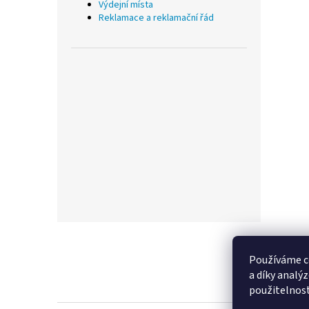
Výdejní místa
Reklamace a reklamační řád
Z
á
p
Používáme c
a
a díky analý
t
použitelnos
í