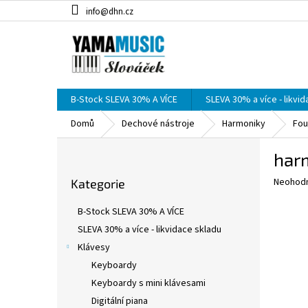
Přejít
info@dhn.cz
na
obsah
B-Stock SLEVA 30% A VÍCE
SLEVA 30% a více - likvi
Domů
Dechové nástroje
Harmoniky
Fou
P
har
o
Přeskočit
s
Průměr
Neohod
Kategorie
kategorie
t
hodnoce
r
produkt
B-Stock SLEVA 30% A VÍCE
a
je
SLEVA 30% a více - likvidace skladu
0,0
n
z
Klávesy
n
5
í
Keyboardy
hvězdič
p
Keyboardy s mini klávesami
a
Digitální piana