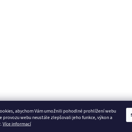
YAMAHA CZ
YAMAHA SERVIS
Muzikus časopis
YAMAHA školy v ČR
ookies, abychom Vám umožnili pohodlné prohlížení webu
ze provozu webu neustále zlepšovali jeho funkce, výkon a
t.
Více informací